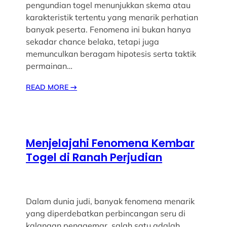
pengundian togel menunjukkan skema atau
karakteristik tertentu yang menarik perhatian
banyak peserta. Fenomena ini bukan hanya
sekadar chance belaka, tetapi juga
memunculkan beragam hipotesis serta taktik
permainan…
READ MORE
→
Menjelajahi Fenomena Kembar
Togel di Ranah Perjudian
Dalam dunia judi, banyak fenomena menarik
yang diperdebatkan perbincangan seru di
kalangan penggemar, salah satu adalah