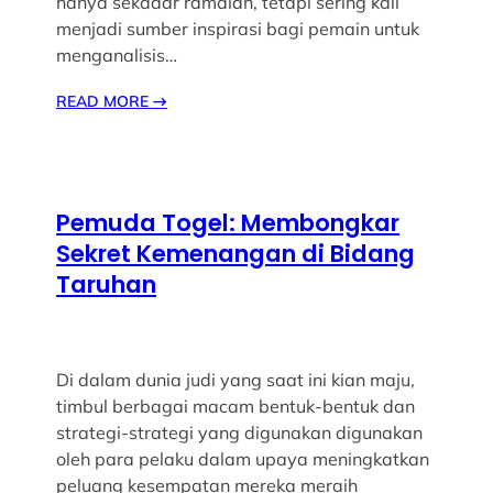
hanya sekadar ramalan, tetapi sering kali
menjadi sumber inspirasi bagi pemain untuk
menganalisis…
READ MORE
→
Pemuda Togel: Membongkar
Sekret Kemenangan di Bidang
Taruhan
Di dalam dunia judi yang saat ini kian maju,
timbul berbagai macam bentuk-bentuk dan
strategi-strategi yang digunakan digunakan
oleh para pelaku dalam upaya meningkatkan
peluang kesempatan mereka meraih