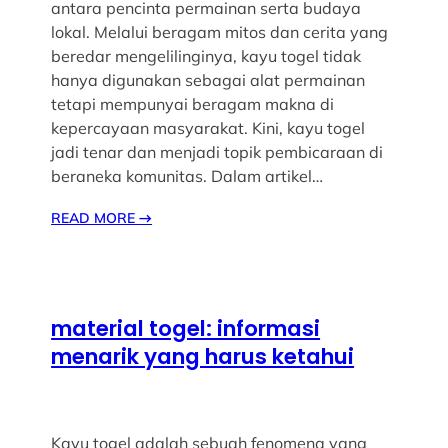
antara pencinta permainan serta budaya
lokal. Melalui beragam mitos dan cerita yang
beredar mengelilinginya, kayu togel tidak
hanya digunakan sebagai alat permainan
tetapi mempunyai beragam makna di
kepercayaan masyarakat. Kini, kayu togel
jadi tenar dan menjadi topik pembicaraan di
beraneka komunitas. Dalam artikel…
READ MORE
→
material togel: informasi
menarik yang harus ketahui
Kayu togel adalah sebuah fenomena yang