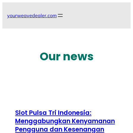
Skip
to
yourweavedealer.com
content
Our news
Slot Pulsa Tri Indonesia:
Menggabungkan Kenyamanan
Pengguna dan Kesenangan