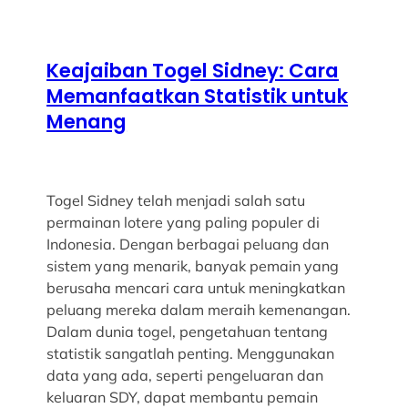
Keajaiban Togel Sidney: Cara
Memanfaatkan Statistik untuk
Menang
Togel Sidney telah menjadi salah satu
permainan lotere yang paling populer di
Indonesia. Dengan berbagai peluang dan
sistem yang menarik, banyak pemain yang
berusaha mencari cara untuk meningkatkan
peluang mereka dalam meraih kemenangan.
Dalam dunia togel, pengetahuan tentang
statistik sangatlah penting. Menggunakan
data yang ada, seperti pengeluaran dan
keluaran SDY, dapat membantu pemain