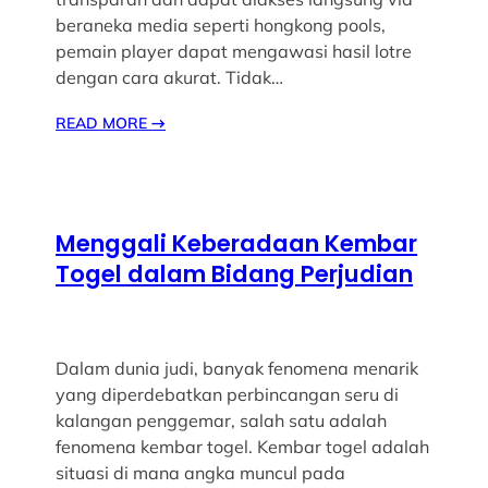
beraneka media seperti hongkong pools,
pemain player dapat mengawasi hasil lotre
dengan cara akurat. Tidak…
READ MORE
→
Menggali Keberadaan Kembar
Togel dalam Bidang Perjudian
Dalam dunia judi, banyak fenomena menarik
yang diperdebatkan perbincangan seru di
kalangan penggemar, salah satu adalah
fenomena kembar togel. Kembar togel adalah
situasi di mana angka muncul pada