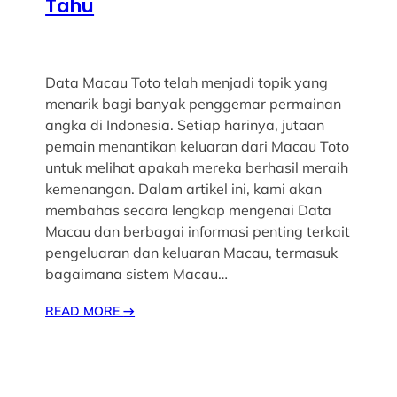
Tahu
Data Macau Toto telah menjadi topik yang
menarik bagi banyak penggemar permainan
angka di Indonesia. Setiap harinya, jutaan
pemain menantikan keluaran dari Macau Toto
untuk melihat apakah mereka berhasil meraih
kemenangan. Dalam artikel ini, kami akan
membahas secara lengkap mengenai Data
Macau dan berbagai informasi penting terkait
pengeluaran dan keluaran Macau, termasuk
bagaimana sistem Macau…
READ MORE
→