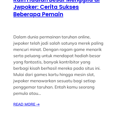
Jwpoker: Cerita Sukses
Beberapa Pemain
Dalam dunia permainan taruhan online,
jwpoker telah jadi salah satunya merek paling
mencuri minat. Dengan ragam game menarik
serta peluang untuk mendapat hadiah besar
yang fantastis, banyak kontribitor yang
berbagi kisah berhasil mereka pada situs ini.
Mulai dari games kartu hingga mesin slot,
jwpoker menawarkan sesuatu bagi setiap
penggemar taruhan. Entah kamu seorang
pemula atau…
READ MORE
→