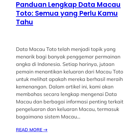
Panduan Lengkap Data Macau
Toto: Semua yang Perlu Kamu
Tahu
Data Macau Toto telah menjadi topik yang
menarik bagi banyak penggemar permainan
angka di Indonesia. Setiap harinya, jutaan
pemain menantikan keluaran dari Macau Toto
untuk melihat apakah mereka berhasil meraih
kemenangan. Dalam artikel ini, kami akan
membahas secara lengkap mengenai Data
Macau dan berbagai informasi penting terkait
pengeluaran dan keluaran Macau, termasuk
bagaimana sistem Macau…
READ MORE
→