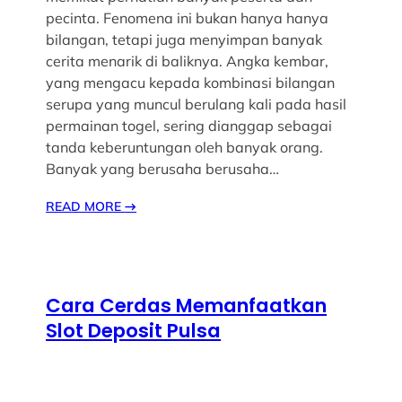
pecinta. Fenomena ini bukan hanya hanya
bilangan, tetapi juga menyimpan banyak
cerita menarik di baliknya. Angka kembar,
yang mengacu kepada kombinasi bilangan
serupa yang muncul berulang kali pada hasil
permainan togel, sering dianggap sebagai
tanda keberuntungan oleh banyak orang.
Banyak yang berusaha berusaha…
READ MORE
→
Cara Cerdas Memanfaatkan
Slot Deposit Pulsa