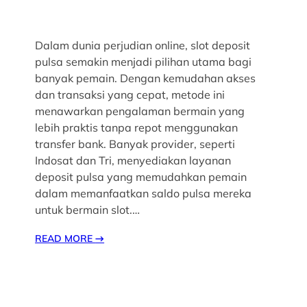
Dalam dunia perjudian online, slot deposit
pulsa semakin menjadi pilihan utama bagi
banyak pemain. Dengan kemudahan akses
dan transaksi yang cepat, metode ini
menawarkan pengalaman bermain yang
lebih praktis tanpa repot menggunakan
transfer bank. Banyak provider, seperti
Indosat dan Tri, menyediakan layanan
deposit pulsa yang memudahkan pemain
dalam memanfaatkan saldo pulsa mereka
untuk bermain slot.…
READ MORE
→