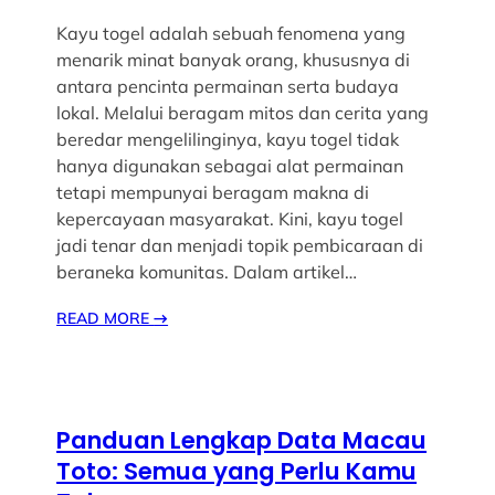
Kayu togel adalah sebuah fenomena yang
menarik minat banyak orang, khususnya di
antara pencinta permainan serta budaya
lokal. Melalui beragam mitos dan cerita yang
beredar mengelilinginya, kayu togel tidak
hanya digunakan sebagai alat permainan
tetapi mempunyai beragam makna di
kepercayaan masyarakat. Kini, kayu togel
jadi tenar dan menjadi topik pembicaraan di
beraneka komunitas. Dalam artikel…
READ MORE
→
Panduan Lengkap Data Macau
Toto: Semua yang Perlu Kamu