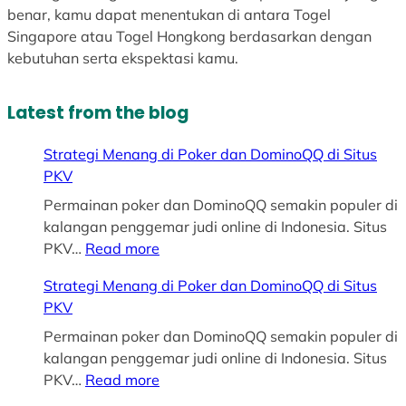
benar, kamu dapat menentukan di antara Togel
Singapore atau Togel Hongkong berdasarkan dengan
kebutuhan serta ekspektasi kamu.
Latest from the blog
Strategi Menang di Poker dan DominoQQ di Situs
PKV
Permainan poker dan DominoQQ semakin populer di
kalangan penggemar judi online di Indonesia. Situs
:
PKV…
Read more
S
Strategi Menang di Poker dan DominoQQ di Situs
t
PKV
r
a
Permainan poker dan DominoQQ semakin populer di
t
kalangan penggemar judi online di Indonesia. Situs
e
:
PKV…
Read more
g
S