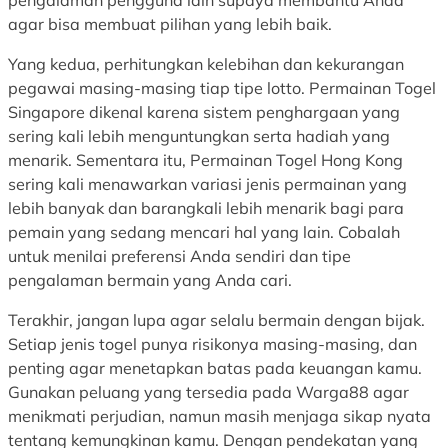
agar bisa membuat pilihan yang lebih baik.
Yang kedua, perhitungkan kelebihan dan kekurangan
pegawai masing-masing tiap tipe lotto. Permainan Togel
Singapore dikenal karena sistem penghargaan yang
sering kali lebih menguntungkan serta hadiah yang
menarik. Sementara itu, Permainan Togel Hong Kong
sering kali menawarkan variasi jenis permainan yang
lebih banyak dan barangkali lebih menarik bagi para
pemain yang sedang mencari hal yang lain. Cobalah
untuk menilai preferensi Anda sendiri dan tipe
pengalaman bermain yang Anda cari.
Terakhir, jangan lupa agar selalu bermain dengan bijak.
Setiap jenis togel punya risikonya masing-masing, dan
penting agar menetapkan batas pada keuangan kamu.
Gunakan peluang yang tersedia pada Warga88 agar
menikmati perjudian, namun masih menjaga sikap nyata
tentang kemungkinan kamu. Dengan pendekatan yang