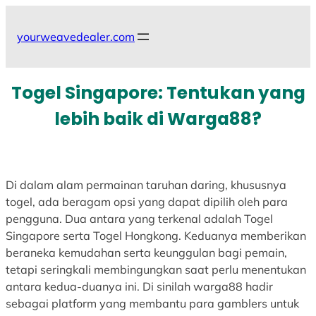
Skip
to
yourweavedealer.com
content
Togel Singapore: Tentukan yang
lebih baik di Warga88?
Di dalam alam permainan taruhan daring, khususnya
togel, ada beragam opsi yang dapat dipilih oleh para
pengguna. Dua antara yang terkenal adalah Togel
Singapore serta Togel Hongkong. Keduanya memberikan
beraneka kemudahan serta keunggulan bagi pemain,
tetapi seringkali membingungkan saat perlu menentukan
antara kedua-duanya ini. Di sinilah warga88 hadir
sebagai platform yang membantu para gamblers untuk