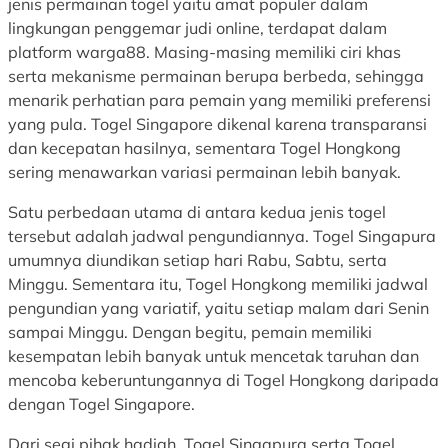
jenis permainan togel yaitu amat populer dalam
lingkungan penggemar judi online, terdapat dalam
platform warga88. Masing-masing memiliki ciri khas
serta mekanisme permainan berupa berbeda, sehingga
menarik perhatian para pemain yang memiliki preferensi
yang pula. Togel Singapore dikenal karena transparansi
dan kecepatan hasilnya, sementara Togel Hongkong
sering menawarkan variasi permainan lebih banyak.
Satu perbedaan utama di antara kedua jenis togel
tersebut adalah jadwal pengundiannya. Togel Singapura
umumnya diundikan setiap hari Rabu, Sabtu, serta
Minggu. Sementara itu, Togel Hongkong memiliki jadwal
pengundian yang variatif, yaitu setiap malam dari Senin
sampai Minggu. Dengan begitu, pemain memiliki
kesempatan lebih banyak untuk mencetak taruhan dan
mencoba keberuntungannya di Togel Hongkong daripada
dengan Togel Singapore.
Dari segi pihak hadiah, Togel Singapura serta Togel