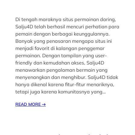
Di tengah maraknya situs permainan daring,
Salju4D telah berhasil mencuri perhatian para
pemain dengan berbagai keunggulannya.
Banyak yang penasaran mengapa situs ini
menjadi favorit di kalangan penggemar
permainan. Dengan tampilan yang user-
friendly dan kemudahan akses, Salju4D
menawarkan pengalaman bermain yang
menyenangkan dan menghibur. Salju4D tidak
hanya dikenal karena fitur-fitur menariknya,
tetapi juga karena komunitasnya yang…
READ MORE
→