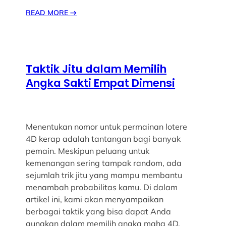
READ MORE
→
Taktik Jitu dalam Memilih
Angka Sakti Empat Dimensi
Menentukan nomor untuk permainan lotere
4D kerap adalah tantangan bagi banyak
pemain. Meskipun peluang untuk
kemenangan sering tampak random, ada
sejumlah trik jitu yang mampu membantu
menambah probabilitas kamu. Di dalam
artikel ini, kami akan menyampaikan
berbagai taktik yang bisa dapat Anda
gunakan dalam memilih angka maha 4D,