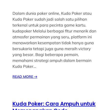
Dalam dunia poker online, Kuda Poker atau
Kuda Poker sudah jadi salah satu pilihan
terkenal untuk para pecinta game kartu.
kudapoker Melalui berbagai fitur menarik dan
atmosfer permainan yang seru, platform ini
menawarkan kesempatan tidak hanya guna
bersukaria tetapi juga guna meraih victory
yang besar. Bagi beberapa pemain,
memahami strategi ampuh dalam bermain
Kuda Poker…
READ MORE
→
Kuda Poker: Cara Ampuh untuk