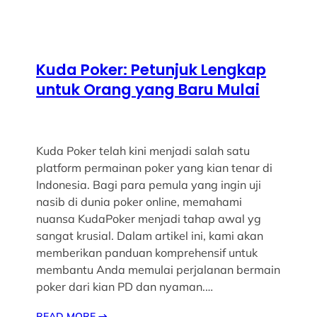
Kuda Poker: Petunjuk Lengkap
untuk Orang yang Baru Mulai
Kuda Poker telah kini menjadi salah satu
platform permainan poker yang kian tenar di
Indonesia. Bagi para pemula yang ingin uji
nasib di dunia poker online, memahami
nuansa KudaPoker menjadi tahap awal yg
sangat krusial. Dalam artikel ini, kami akan
memberikan panduan komprehensif untuk
membantu Anda memulai perjalanan bermain
poker dari kian PD dan nyaman.…
READ MORE
→