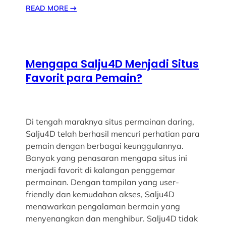
READ MORE
→
Mengapa Salju4D Menjadi Situs
Favorit para Pemain?
Di tengah maraknya situs permainan daring,
Salju4D telah berhasil mencuri perhatian para
pemain dengan berbagai keunggulannya.
Banyak yang penasaran mengapa situs ini
menjadi favorit di kalangan penggemar
permainan. Dengan tampilan yang user-
friendly dan kemudahan akses, Salju4D
menawarkan pengalaman bermain yang
menyenangkan dan menghibur. Salju4D tidak