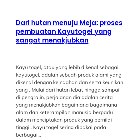
Dari hutan menuju Meja: proses
pembuatan Kayutogel yang
sangat menakjubkan
Kayu togel, atau yang lebih dikenal sebagai
kayutogel, adalah sebuah produk alami yang
dikenal dengan keindahan dan serta keunikan
yang . Mulai dari hutan lebat hingga sampai
di pengrajin, perjalanan dia adalah cerita
yang menakjubkan bagaimana bagaimana
alam dan keterampilan manusia berpadu
dalam menciptakan produk yang bernilai
tinggi . Kayu togel sering dipakai pada
berbagai…