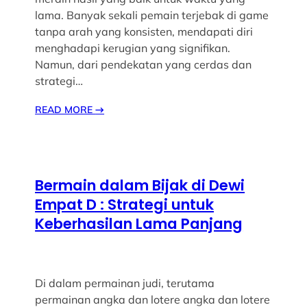
lama. Banyak sekali pemain terjebak di game
tanpa arah yang konsisten, mendapati diri
menghadapi kerugian yang signifikan.
Namun, dari pendekatan yang cerdas dan
strategi…
READ MORE
→
Bermain dalam Bijak di Dewi
Empat D : Strategi untuk
Keberhasilan Lama Panjang
Di dalam permainan judi, terutama
permainan angka dan lotere angka dan lotere