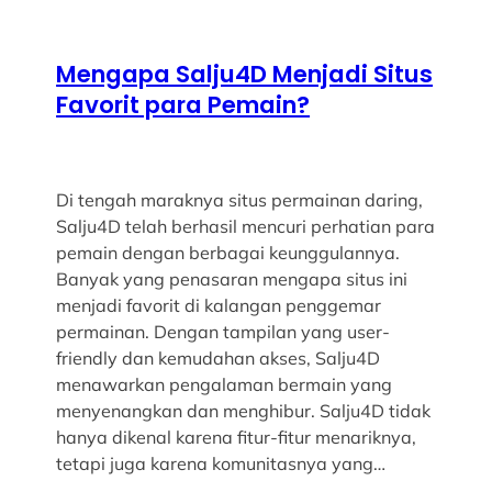
Mengapa Salju4D Menjadi Situs
Favorit para Pemain?
Di tengah maraknya situs permainan daring,
Salju4D telah berhasil mencuri perhatian para
pemain dengan berbagai keunggulannya.
Banyak yang penasaran mengapa situs ini
menjadi favorit di kalangan penggemar
permainan. Dengan tampilan yang user-
friendly dan kemudahan akses, Salju4D
menawarkan pengalaman bermain yang
menyenangkan dan menghibur. Salju4D tidak
hanya dikenal karena fitur-fitur menariknya,
tetapi juga karena komunitasnya yang…