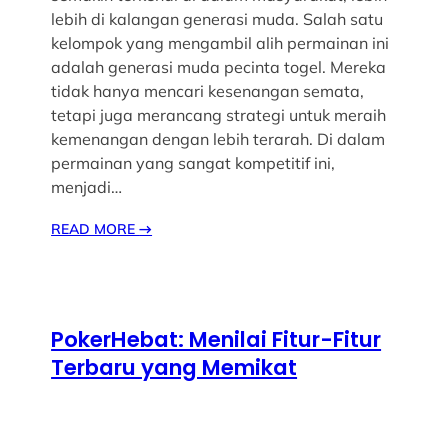
lebih di kalangan generasi muda. Salah satu
kelompok yang mengambil alih permainan ini
adalah generasi muda pecinta togel. Mereka
tidak hanya mencari kesenangan semata,
tetapi juga merancang strategi untuk meraih
kemenangan dengan lebih terarah. Di dalam
permainan yang sangat kompetitif ini,
menjadi…
READ MORE
→
PokerHebat: Menilai Fitur-Fitur
Terbaru yang Memikat