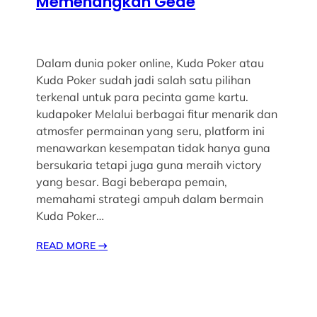
Memenangkan Gede
Dalam dunia poker online, Kuda Poker atau
Kuda Poker sudah jadi salah satu pilihan
terkenal untuk para pecinta game kartu.
kudapoker Melalui berbagai fitur menarik dan
atmosfer permainan yang seru, platform ini
menawarkan kesempatan tidak hanya guna
bersukaria tetapi juga guna meraih victory
yang besar. Bagi beberapa pemain,
memahami strategi ampuh dalam bermain
Kuda Poker…
READ MORE
→