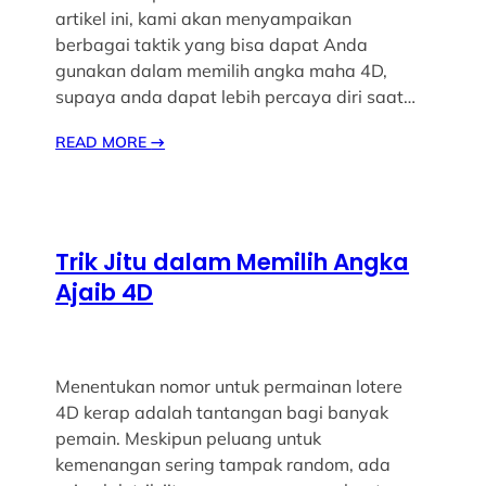
artikel ini, kami akan menyampaikan
berbagai taktik yang bisa dapat Anda
gunakan dalam memilih angka maha 4D,
supaya anda dapat lebih percaya diri saat…
READ MORE
→
Trik Jitu dalam Memilih Angka
Ajaib 4D
Menentukan nomor untuk permainan lotere
4D kerap adalah tantangan bagi banyak
pemain. Meskipun peluang untuk
kemenangan sering tampak random, ada