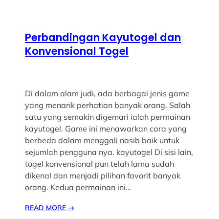
Perbandingan Kayutogel dan
Konvensional Togel
Di dalam alam judi, ada berbagai jenis game
yang menarik perhatian banyak orang. Salah
satu yang semakin digemari ialah permainan
kayutogel. Game ini menawarkan cara yang
berbeda dalam menggali nasib baik untuk
sejumlah pengguna nya. kayutogel Di sisi lain,
togel konvensional pun telah lama sudah
dikenal dan menjadi pilihan favorit banyak
orang. Kedua permainan ini…
READ MORE
→