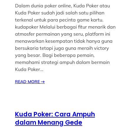
Dalam dunia poker online, Kuda Poker atau
Kuda Poker sudah jadi salah satu pilihan
terkenal untuk para pecinta game kartu.
kudapoker Melalui berbagai fitur menarik dan
atmosfer permainan yang seru, platform ini
menawarkan kesempatan tidak hanya guna
bersukaria tetapi juga guna meraih victory
yang besar. Bagi beberapa pemain,
memahami strategi ampuh dalam bermain
Kuda Poker…
READ MORE
→
Kuda Poker: Cara Ampuh
dalam Menang Gede