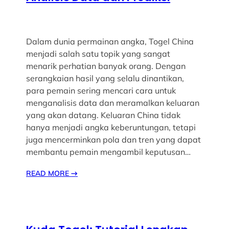
Dalam dunia permainan angka, Togel China
menjadi salah satu topik yang sangat
menarik perhatian banyak orang. Dengan
serangkaian hasil yang selalu dinantikan,
para pemain sering mencari cara untuk
menganalisis data dan meramalkan keluaran
yang akan datang. Keluaran China tidak
hanya menjadi angka keberuntungan, tetapi
juga mencerminkan pola dan tren yang dapat
membantu pemain mengambil keputusan…
READ MORE
→