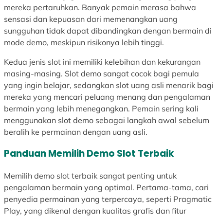
mereka pertaruhkan. Banyak pemain merasa bahwa
sensasi dan kepuasan dari memenangkan uang
sungguhan tidak dapat dibandingkan dengan bermain di
mode demo, meskipun risikonya lebih tinggi.
Kedua jenis slot ini memiliki kelebihan dan kekurangan
masing-masing. Slot demo sangat cocok bagi pemula
yang ingin belajar, sedangkan slot uang asli menarik bagi
mereka yang mencari peluang menang dan pengalaman
bermain yang lebih menegangkan. Pemain sering kali
menggunakan slot demo sebagai langkah awal sebelum
beralih ke permainan dengan uang asli.
Panduan Memilih Demo Slot Terbaik
Memilih demo slot terbaik sangat penting untuk
pengalaman bermain yang optimal. Pertama-tama, cari
penyedia permainan yang terpercaya, seperti Pragmatic
Play, yang dikenal dengan kualitas grafis dan fitur