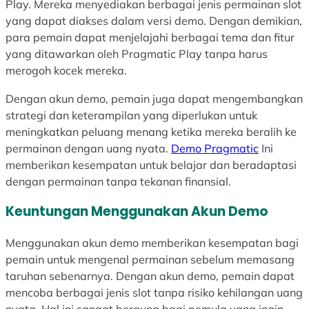
Play. Mereka menyediakan berbagai jenis permainan slot
yang dapat diakses dalam versi demo. Dengan demikian,
para pemain dapat menjelajahi berbagai tema dan fitur
yang ditawarkan oleh Pragmatic Play tanpa harus
merogoh kocek mereka.
Dengan akun demo, pemain juga dapat mengembangkan
strategi dan keterampilan yang diperlukan untuk
meningkatkan peluang menang ketika mereka beralih ke
permainan dengan uang nyata.
Demo Pragmatic
Ini
memberikan kesempatan untuk belajar dan beradaptasi
dengan permainan tanpa tekanan finansial.
Keuntungan Menggunakan Akun Demo
Menggunakan akun demo memberikan kesempatan bagi
pemain untuk mengenal permainan sebelum memasang
taruhan sebenarnya. Dengan akun demo, pemain dapat
mencoba berbagai jenis slot tanpa risiko kehilangan uang