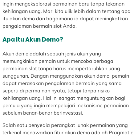
ingin mengeksplorasi permainan baru tanpa tekanan
kehilangan uang. Mari kita ulik lebih dalam tentang apa
itu akun demo dan bagaimana ia dapat meningkatkan
pengalaman bermain slot Anda.
Apa Itu Akun Demo?
Akun demo adalah sebuah jenis akun yang
memungkinkan pemain untuk mencoba berbagai
permainan slot tanpa harus mempertaruhkan uang
sungguhan. Dengan menggunakan akun demo, pemain
dapat merasakan pengalaman bermain yang sama
seperti di permainan nyata, tetapi tanpa risiko
kehilangan uang. Hal ini sangat menguntungkan bagi
pemula yang ingin mempelajari mekanisme permainan
sebelum benar-benar berinvestasi.
Salah satu penyedia perangkat lunak permainan yang
terkenal menawarkan fitur akun demo adalah Pragmatic