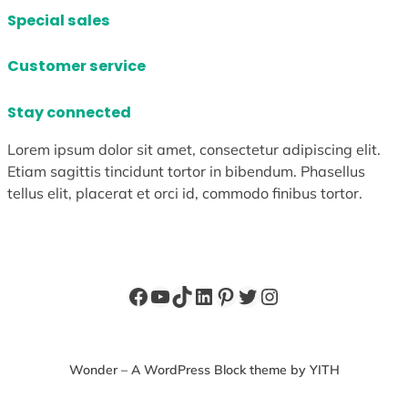
Special sales
Customer service
Stay connected
Lorem ipsum dolor sit amet, consectetur adipiscing elit.
Etiam sagittis tincidunt tortor in bibendum. Phasellus
tellus elit, placerat et orci id, commodo finibus tortor.
Facebook
YouTube
TikTok
LinkedIn
Pinterest
Twitter
Instagram
Wonder – A WordPress Block theme by YITH