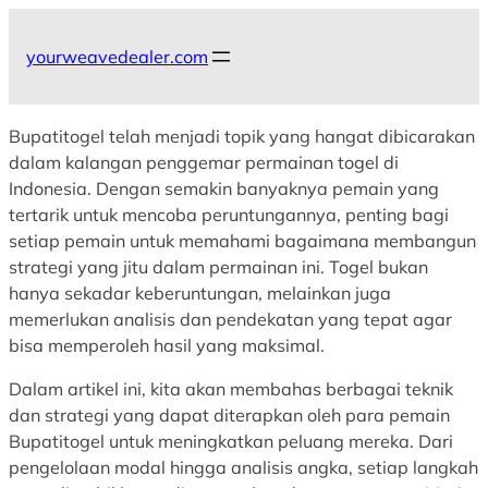
Skip
to
yourweavedealer.com
content
Bupatitogel telah menjadi topik yang hangat dibicarakan
dalam kalangan penggemar permainan togel di
Indonesia. Dengan semakin banyaknya pemain yang
tertarik untuk mencoba peruntungannya, penting bagi
setiap pemain untuk memahami bagaimana membangun
strategi yang jitu dalam permainan ini. Togel bukan
hanya sekadar keberuntungan, melainkan juga
memerlukan analisis dan pendekatan yang tepat agar
bisa memperoleh hasil yang maksimal.
Dalam artikel ini, kita akan membahas berbagai teknik
dan strategi yang dapat diterapkan oleh para pemain
Bupatitogel untuk meningkatkan peluang mereka. Dari
pengelolaan modal hingga analisis angka, setiap langkah