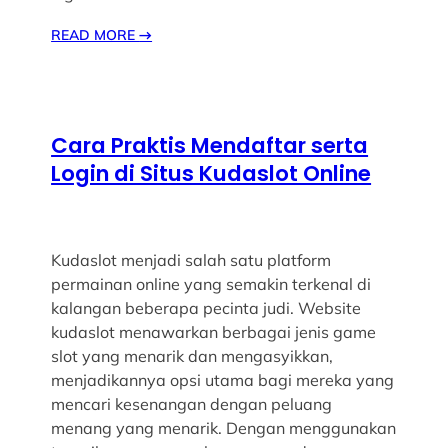
READ MORE
→
Cara Praktis Mendaftar serta
Login di Situs Kudaslot Online
Kudaslot menjadi salah satu platform
permainan online yang semakin terkenal di
kalangan beberapa pecinta judi. Website
kudaslot menawarkan berbagai jenis game
slot yang menarik dan mengasyikkan,
menjadikannya opsi utama bagi mereka yang
mencari kesenangan dengan peluang
menang yang menarik. Dengan menggunakan