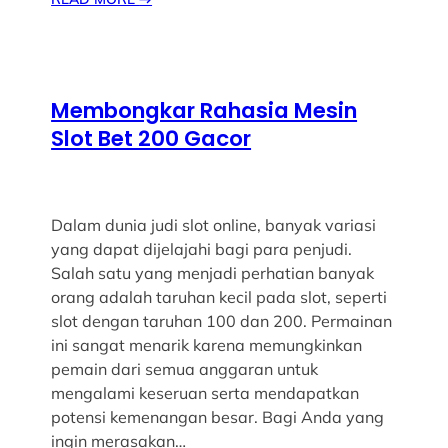
Membongkar Rahasia Mesin
Slot Bet 200 Gacor
Dalam dunia judi slot online, banyak variasi
yang dapat dijelajahi bagi para penjudi.
Salah satu yang menjadi perhatian banyak
orang adalah taruhan kecil pada slot, seperti
slot dengan taruhan 100 dan 200. Permainan
ini sangat menarik karena memungkinkan
pemain dari semua anggaran untuk
mengalami keseruan serta mendapatkan
potensi kemenangan besar. Bagi Anda yang
ingin merasakan…