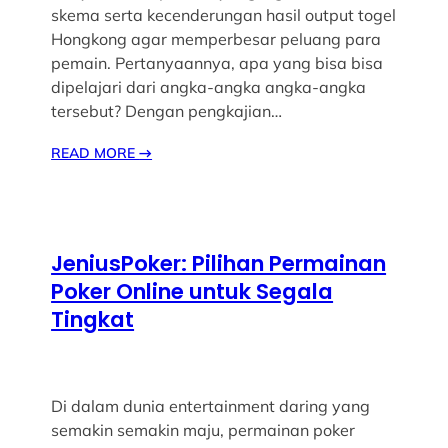
skema serta kecenderungan hasil output togel
Hongkong agar memperbesar peluang para
pemain. Pertanyaannya, apa yang bisa bisa
dipelajari dari angka-angka angka-angka
tersebut? Dengan pengkajian…
READ MORE
→
JeniusPoker: Pilihan Permainan
Poker Online untuk Segala
Tingkat
Di dalam dunia entertainment daring yang
semakin semakin maju, permainan poker