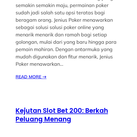
semakin semakin maju, permainan poker
sudah jadi salah satu opsi teratas bagi
beragam orang. Jenius Poker menawarkan
sebagai solusi solusi poker online yang
menarik menarik dan ramah bagi setiap
golongan, mulai dari yang baru hingga para
pemain mahiran. Dengan antarmuka yang
mudah digunakan dan fitur menarik, Jenius
Poker menawarkan…
READ MORE
→
Kejutan Slot Bet 200: Berkah
Peluang Menang