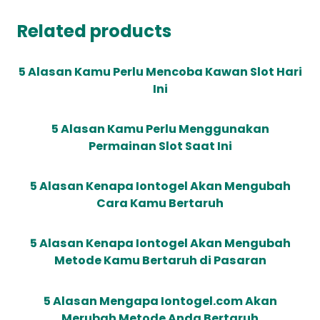
Related products
5 Alasan Kamu Perlu Mencoba Kawan Slot Hari
Ini
5 Alasan Kamu Perlu Menggunakan
Permainan Slot Saat Ini
5 Alasan Kenapa Iontogel Akan Mengubah
Cara Kamu Bertaruh
5 Alasan Kenapa Iontogel Akan Mengubah
Metode Kamu Bertaruh di Pasaran
5 Alasan Mengapa Iontogel.com Akan
Merubah Metode Anda Bertaruh