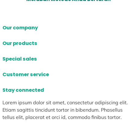
Our company
Our products
Special sales
Customer service
Stay connected
Lorem ipsum dolor sit amet, consectetur adipiscing elit.
Etiam sagittis tincidunt tortor in bibendum. Phasellus
tellus elit, placerat et orci id, commodo finibus tortor.