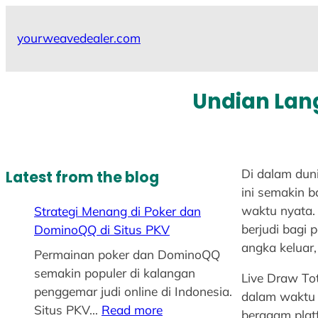
Skip
to
yourweavedealer.com
content
Undian Lang
Di dalam duni
Latest from the blog
ini semakin 
waktu nyata.
Strategi Menang di Poker dan
berjudi bagi 
DominoQQ di Situs PKV
angka keluar,
Permainan poker dan DominoQQ
semakin populer di kalangan
Live Draw To
penggemar judi online di Indonesia.
dalam waktu 
:
Situs PKV…
Read more
beragam plat