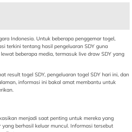
gara Indonesia. Untuk beberapa penggemar togel,
si terkini tentang hasil pengeluaran SDY guna
 lewat beberapa media, termasuk live draw SDY yang
 result togel SDY, pengeluaran togel SDY hari ini, dan
alaman, informasi ini bakal amat membantu untuk
rikan.
ikasikan menjadi saat penting untuk mereka yang
ang berhasil keluar muncul. Informasi tersebut