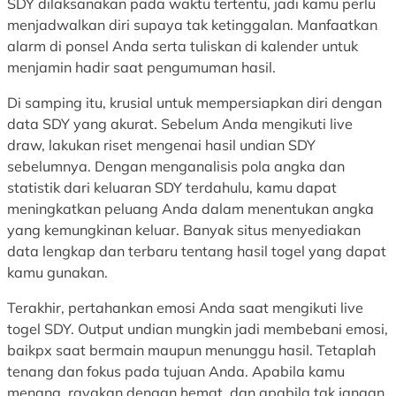
SDY dilaksanakan pada waktu tertentu, jadi kamu perlu
menjadwalkan diri supaya tak ketinggalan. Manfaatkan
alarm di ponsel Anda serta tuliskan di kalender untuk
menjamin hadir saat pengumuman hasil.
Di samping itu, krusial untuk mempersiapkan diri dengan
data SDY yang akurat. Sebelum Anda mengikuti live
draw, lakukan riset mengenai hasil undian SDY
sebelumnya. Dengan menganalisis pola angka dan
statistik dari keluaran SDY terdahulu, kamu dapat
meningkatkan peluang Anda dalam menentukan angka
yang kemungkinan keluar. Banyak situs menyediakan
data lengkap dan terbaru tentang hasil togel yang dapat
kamu gunakan.
Terakhir, pertahankan emosi Anda saat mengikuti live
togel SDY. Output undian mungkin jadi membebani emosi,
baikpx saat bermain maupun menunggu hasil. Tetaplah
tenang dan fokus pada tujuan Anda. Apabila kamu
menang, rayakan dengan hemat, dan apabila tak jangan