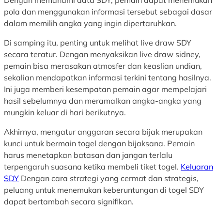
pola dan menggunakan informasi tersebut sebagai dasar
dalam memilih angka yang ingin dipertaruhkan.
Di samping itu, penting untuk melihat live draw SDY
secara teratur. Dengan menyaksikan live draw sidney,
pemain bisa merasakan atmosfer dan keaslian undian,
sekalian mendapatkan informasi terkini tentang hasilnya.
Ini juga memberi kesempatan pemain agar mempelajari
hasil sebelumnya dan meramalkan angka-angka yang
mungkin keluar di hari berikutnya.
Akhirnya, mengatur anggaran secara bijak merupakan
kunci untuk bermain togel dengan bijaksana. Pemain
harus menetapkan batasan dan jangan terlalu
terpengaruh suasana ketika membeli tiket togel.
Keluaran
SDY
Dengan cara strategi yang cermat dan strategis,
peluang untuk menemukan keberuntungan di togel SDY
dapat bertambah secara signifikan.