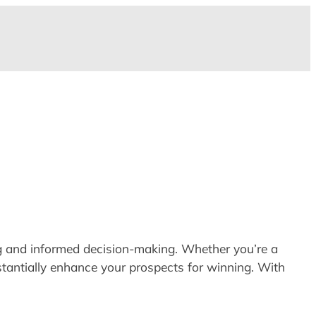
ning and informed decision-making. Whether you’re a
stantially enhance your prospects for winning. With