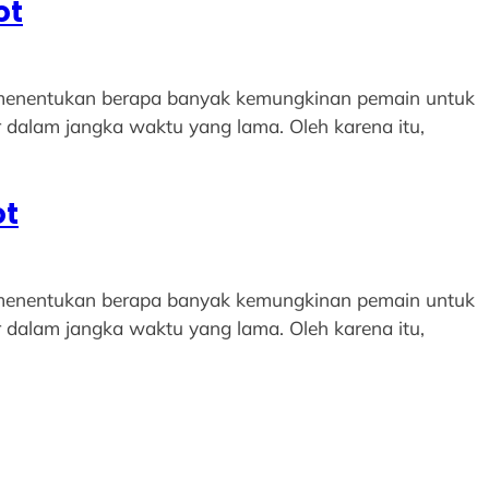
ot
am menentukan berapa banyak kemungkinan pemain untuk
dalam jangka waktu yang lama. Oleh karena itu,
ot
am menentukan berapa banyak kemungkinan pemain untuk
dalam jangka waktu yang lama. Oleh karena itu,