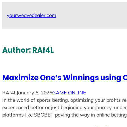
Skip
to
yourweavedealer.com
content
Author:
RAf4L
Maximize One’s Winnings using C
RAf4L
January 6, 2026
GAME ONLINE
In the world of sports betting, optimizing your profits 
experienced bettor or just beginning your journey, unde
platforms like SBOBET paving the way in online bettin