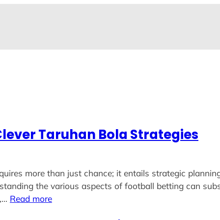
lever Taruhan Bola Strategies
requires more than just chance; it entails strategic plan
rstanding the various aspects of football betting can sub
g,…
Read more