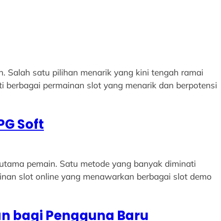
 Salah satu pilihan menarik yang kini tengah ramai
i berbagai permainan slot yang menarik dan berpotensi
PG Soft
 utama pemain. Satu metode yang banyak diminati
inan slot online yang menawarkan berbagai slot demo
an bagi Pengguna Baru