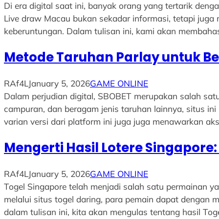
Di era digital saat ini, banyak orang yang tertarik de
Live draw Macau bukan sekadar informasi, tetapi jug
keberuntungan. Dalam tulisan ini, kami akan membaha
Metode Taruhan Parlay untuk B
RAf4L
January 5, 2026
GAME ONLINE
Dalam perjudian digital, SBOBET merupakan salah satu
campuran, dan beragam jenis taruhan lainnya, situs i
varian versi dari platform ini juga juga menawarkan ak
Mengerti Hasil Lotere Singapore
RAf4L
January 5, 2026
GAME ONLINE
Togel Singapore telah menjadi salah satu permainan 
melalui situs togel daring, para pemain dapat dengan m
dalam tulisan ini, kita akan mengulas tentang hasil To