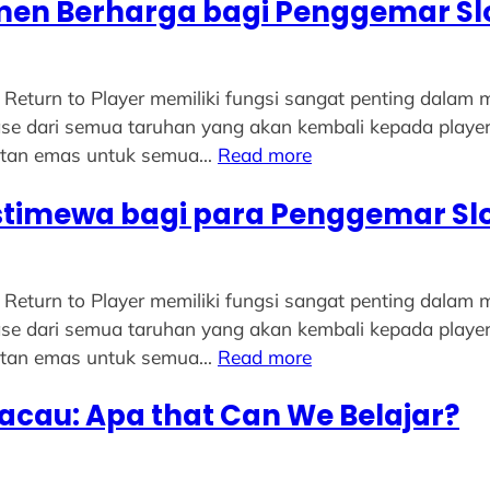
Momen Berharga bagi Penggemar Sl
gi Return to Player memiliki fungsi sangat penting dal
e dari semua taruhan yang akan kembali kepada player 
patan emas untuk semua…
Read more
Istimewa bagi para Penggemar Sl
gi Return to Player memiliki fungsi sangat penting dal
e dari semua taruhan yang akan kembali kepada player 
patan emas untuk semua…
Read more
cau: Apa that Can We Belajar?