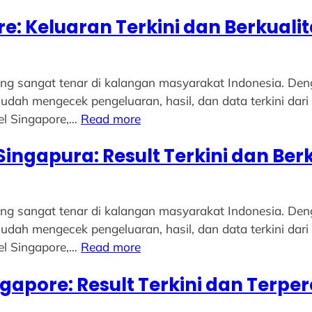
: Keluaran Terkini dan Berkualit
yang sangat tenar di kalangan masyarakat Indonesia. D
udah mengecek pengeluaran, hasil, dan data terkini dari
gel Singapore,…
Read more
ngapura: Result Terkini dan Berk
yang sangat tenar di kalangan masyarakat Indonesia. D
udah mengecek pengeluaran, hasil, dan data terkini dari
gel Singapore,…
Read more
gapore: Result Terkini dan Terpe