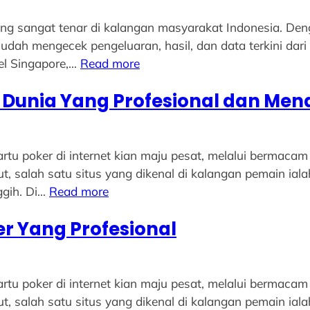
yang sangat tenar di kalangan masyarakat Indonesia. D
udah mengecek pengeluaran, hasil, dan data terkini dari
gel Singapore,…
Read more
i Dunia Yang Profesional dan Men
kartu poker di internet kian maju pesat, melalui berma
but, salah satu situs yang dikenal di kalangan pemain i
ggih. Di…
Read more
r Yang Profesional
kartu poker di internet kian maju pesat, melalui berma
but, salah satu situs yang dikenal di kalangan pemain i