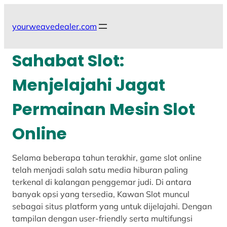
Skip
to
yourweavedealer.com
content
Sahabat Slot:
Menjelajahi Jagat
Permainan Mesin Slot
Online
Selama beberapa tahun terakhir, game slot online
telah menjadi salah satu media hiburan paling
terkenal di kalangan penggemar judi. Di antara
banyak opsi yang tersedia, Kawan Slot muncul
sebagai situs platform yang untuk dijelajahi. Dengan
tampilan dengan user-friendly serta multifungsi