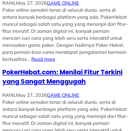
RAf4L
May 27, 2026
GAME ONLINE
Poker online semakin tenar di seluruh dunia, serta di
antara banyak berbagai platform yang ada, PokerHebat
muncul sebagai salah satu yang yang menonjol dari fitur-
fitur inovatif. Di zaman digital ini, banyak pemain
mencari-cari cara yang lebih seru serta interaktif untuk
merasakan game poker. Dengan hadirnya Poker Hebat,
para pemain bisa cuma mendapat pengalaman bermain
berkualitas…
Read more
PokerHebat.com: Menilai Fitur Terkini
yang Sangat Menggugah
RAf4L
May 27, 2026
GAME ONLINE
Poker online semakin tenar di seluruh dunia, serta di
antara banyak berbagai platform yang ada, PokerHebat
muncul sebagai salah satu yang yang menonjol dari fitur-
fitur inovatif. Di zaman digital ini, banyak pemain
mencari-cari cara yang lebih seru serta interaktif untuk