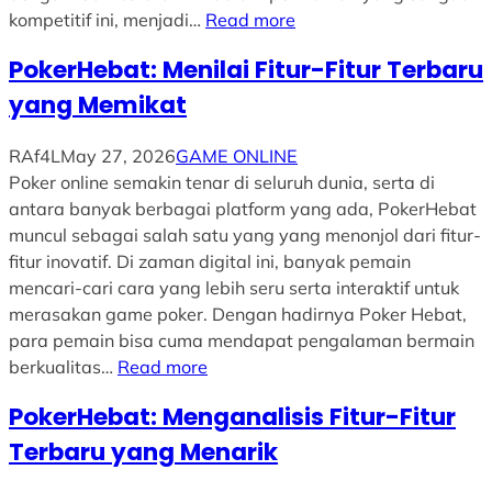
kompetitif ini, menjadi…
Read more
PokerHebat: Menilai Fitur-Fitur Terbaru
yang Memikat
RAf4L
May 27, 2026
GAME ONLINE
Poker online semakin tenar di seluruh dunia, serta di
antara banyak berbagai platform yang ada, PokerHebat
muncul sebagai salah satu yang yang menonjol dari fitur-
fitur inovatif. Di zaman digital ini, banyak pemain
mencari-cari cara yang lebih seru serta interaktif untuk
merasakan game poker. Dengan hadirnya Poker Hebat,
para pemain bisa cuma mendapat pengalaman bermain
berkualitas…
Read more
PokerHebat: Menganalisis Fitur-Fitur
Terbaru yang Menarik