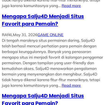
juga karena komunitasnya yang…
Read more
Mengapa Salju4D Menjadi Situs
Favorit para Pemain?
RAf4L
May 31, 2026
GAME ONLINE
Di tengah maraknya situs permainan daring, Salju4D
telah berhasil mencuri perhatian para pemain dengan
berbagai keunggulannya. Banyak yang penasaran
mengapa situs ini menjadi favorit di kalangan penggemar
permainan. Dengan tampilan yang user-friendly dan
kemudahan akses, Salju4D menawarkan pengalaman
bermain yang menyenangkan dan menghibur. Salju4D
tidak hanya dikenal karena fitur-fitur menariknya, tetapi
juga karena komunitasnya yang…
Read more
Mengapa Salju4D Menjadi Situs
Favorit para Pemain?