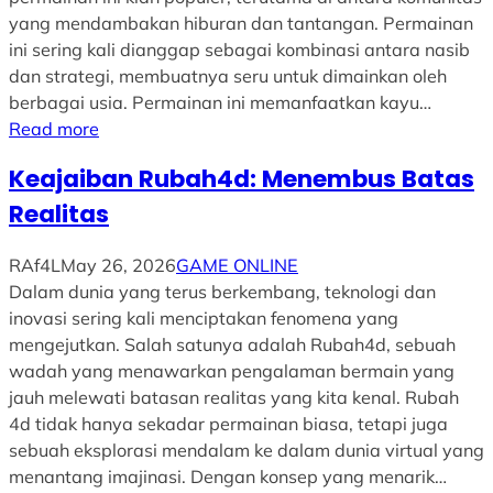
yang mendambakan hiburan dan tantangan. Permainan
ini sering kali dianggap sebagai kombinasi antara nasib
dan strategi, membuatnya seru untuk dimainkan oleh
berbagai usia. Permainan ini memanfaatkan kayu…
Read more
Keajaiban Rubah4d: Menembus Batas
Realitas
RAf4L
May 26, 2026
GAME ONLINE
Dalam dunia yang terus berkembang, teknologi dan
inovasi sering kali menciptakan fenomena yang
mengejutkan. Salah satunya adalah Rubah4d, sebuah
wadah yang menawarkan pengalaman bermain yang
jauh melewati batasan realitas yang kita kenal. Rubah
4d tidak hanya sekadar permainan biasa, tetapi juga
sebuah eksplorasi mendalam ke dalam dunia virtual yang
menantang imajinasi. Dengan konsep yang menarik…