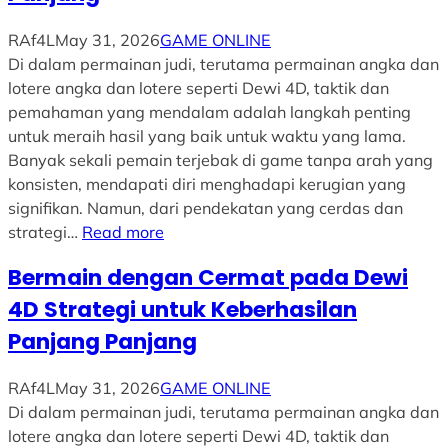
RAf4L
May 31, 2026
GAME ONLINE
Di dalam permainan judi, terutama permainan angka dan
lotere angka dan lotere seperti Dewi 4D, taktik dan
pemahaman yang mendalam adalah langkah penting
untuk meraih hasil yang baik untuk waktu yang lama.
Banyak sekali pemain terjebak di game tanpa arah yang
konsisten, mendapati diri menghadapi kerugian yang
signifikan. Namun, dari pendekatan yang cerdas dan
strategi…
Read more
Bermain dengan Cermat pada Dewi
4D Strategi untuk Keberhasilan
Panjang Panjang
RAf4L
May 31, 2026
GAME ONLINE
Di dalam permainan judi, terutama permainan angka dan
lotere angka dan lotere seperti Dewi 4D, taktik dan