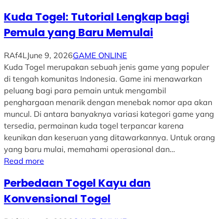
Kuda Togel: Tutorial Lengkap bagi
Pemula yang Baru Memulai
RAf4L
June 9, 2026
GAME ONLINE
Kuda Togel merupakan sebuah jenis game yang populer
di tengah komunitas Indonesia. Game ini menawarkan
peluang bagi para pemain untuk mengambil
penghargaan menarik dengan menebak nomor apa akan
muncul. Di antara banyaknya variasi kategori game yang
tersedia, permainan kuda togel terpancar karena
keunikan dan keseruan yang ditawarkannya. Untuk orang
yang baru mulai, memahami operasional dan…
Read more
Perbedaan Togel Kayu dan
Konvensional Togel