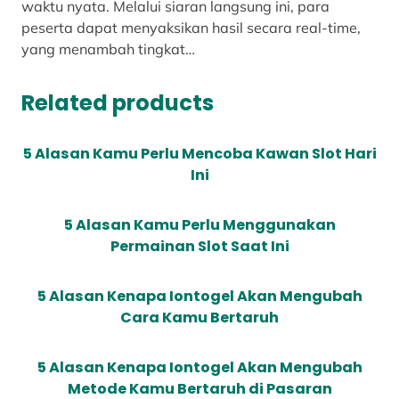
waktu nyata. Melalui siaran langsung ini, para
peserta dapat menyaksikan hasil secara real-time,
yang menambah tingkat…
Related products
5 Alasan Kamu Perlu Mencoba Kawan Slot Hari
Ini
5 Alasan Kamu Perlu Menggunakan
Permainan Slot Saat Ini
5 Alasan Kenapa Iontogel Akan Mengubah
Cara Kamu Bertaruh
5 Alasan Kenapa Iontogel Akan Mengubah
Metode Kamu Bertaruh di Pasaran