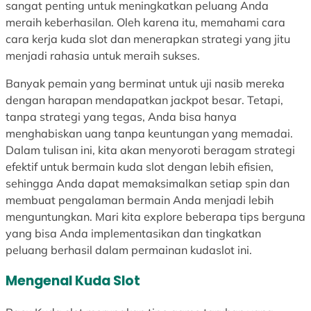
sangat penting untuk meningkatkan peluang Anda
r
d
M
meraih keberhasilan. Oleh karena itu, memahami cara
h
i
e
cara kerja kuda slot dan menerapkan strategi yang jitu
a
P
n
menjadi rahasia untuk meraih sukses.
n
o
a
a
k
n
Banyak pemain yang berminat untuk uji nasib mereka
B
e
g
dengan harapan mendapatkan jackpot besar. Tetapi,
e
r
d
tanpa strategi yang tegas, Anda bisa hanya
r
d
i
menghabiskan uang tanpa keuntungan yang memadai.
m
a
P
Dalam tulisan ini, kita akan menyoroti beragam strategi
a
n
o
efektif untuk bermain kuda slot dengan lebih efisien,
i
D
k
sehingga Anda dapat memaksimalkan setiap spin dan
n
o
e
membuat pengalaman bermain Anda menjadi lebih
S
m
r
menguntungkan. Mari kita explore beberapa tips berguna
l
i
d
yang bisa Anda implementasikan dan tingkatkan
o
n
a
peluang berhasil dalam permainan kudaslot ini.
t
o
n
Mengenal Kuda Slot
D
Q
D
e
Q
o