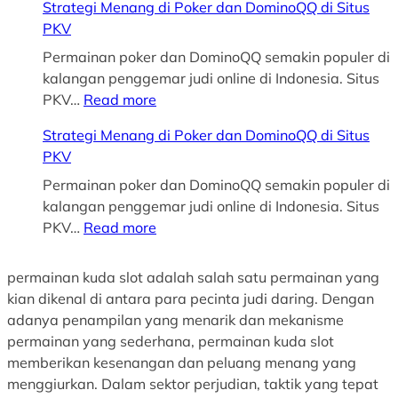
Strategi Menang di Poker dan DominoQQ di Situs
l
PKV
o
t
Permainan poker dan DominoQQ semakin populer di
P
kalangan penggemar judi online di Indonesia. Situs
u
:
PKV…
Read more
l
S
Strategi Menang di Poker dan DominoQQ di Situs
s
t
PKV
a
r
:
a
Permainan poker dan DominoQQ semakin populer di
M
t
kalangan penggemar judi online di Indonesia. Situs
e
e
:
PKV…
Read more
t
g
S
o
i
t
permainan kuda slot adalah salah satu permainan yang
d
M
r
kian dikenal di antara para pecinta judi daring. Dengan
e
e
a
adanya penampilan yang menarik dan mekanisme
S
n
t
permainan yang sederhana, permainan kuda slot
e
a
e
memberikan kesenangan dan peluang menang yang
d
n
g
menggiurkan. Dalam sektor perjudian, taktik yang tepat
e
g
i