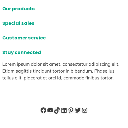
Our products
Special sales
Customer service
Stay connected
Lorem ipsum dolor sit amet, consectetur adipiscing elit.
Etiam sagittis tincidunt tortor in bibendum. Phasellus
tellus elit, placerat et orci id, commodo finibus tortor.
Facebook
YouTube
TikTok
LinkedIn
Pinterest
Twitter
Instagram