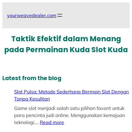
Skip
to
yourweavedealer.com
content
Taktik Efektif dalam Menang
pada Permainan Kuda Slot Kuda
Latest from the blog
Slot Pulsa: Metode Sederhana Bermain Slot Dengan
Tanpa Kesulitan
Game slot menjadi salah satu pilihan favorit untuk
para pencinta judi online. Menggunakan kemajuan
:
teknologi,…
Read more
S