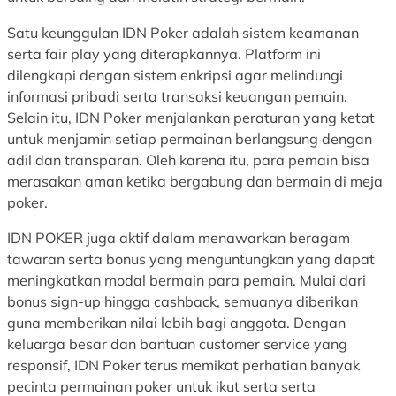
Satu keunggulan IDN Poker adalah sistem keamanan
serta fair play yang diterapkannya. Platform ini
dilengkapi dengan sistem enkripsi agar melindungi
informasi pribadi serta transaksi keuangan pemain.
Selain itu, IDN Poker menjalankan peraturan yang ketat
untuk menjamin setiap permainan berlangsung dengan
adil dan transparan. Oleh karena itu, para pemain bisa
merasakan aman ketika bergabung dan bermain di meja
poker.
IDN POKER juga aktif dalam menawarkan beragam
tawaran serta bonus yang menguntungkan yang dapat
meningkatkan modal bermain para pemain. Mulai dari
bonus sign-up hingga cashback, semuanya diberikan
guna memberikan nilai lebih bagi anggota. Dengan
keluarga besar dan bantuan customer service yang
responsif, IDN Poker terus memikat perhatian banyak
pecinta permainan poker untuk ikut serta serta