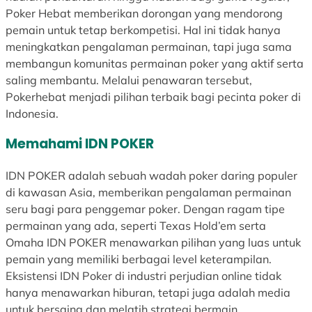
Poker Hebat memberikan dorongan yang mendorong
pemain untuk tetap berkompetisi. Hal ini tidak hanya
meningkatkan pengalaman permainan, tapi juga sama
membangun komunitas permainan poker yang aktif serta
saling membantu. Melalui penawaran tersebut,
Pokerhebat menjadi pilihan terbaik bagi pecinta poker di
Indonesia.
Memahami IDN POKER
IDN POKER adalah sebuah wadah poker daring populer
di kawasan Asia, memberikan pengalaman permainan
seru bagi para penggemar poker. Dengan ragam tipe
permainan yang ada, seperti Texas Hold’em serta
Omaha IDN POKER menawarkan pilihan yang luas untuk
pemain yang memiliki berbagai level keterampilan.
Eksistensi IDN Poker di industri perjudian online tidak
hanya menawarkan hiburan, tetapi juga adalah media
untuk bersaing dan melatih strategi bermain.