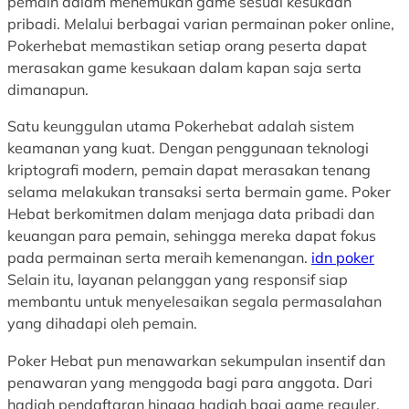
pemain dalam menemukan game sesuai kesukaan
n
d
m
pribadi. Melalui berbagai varian permainan poker online,
g
i
i
Pokerhebat memastikan setiap orang peserta dapat
a
S
n
merasakan game kesukaan dalam kapan saja serta
n
i
o
dimanapun.
T
t
Q
a
u
Q
Satu keunggulan utama Pokerhebat adalah sistem
n
s
d
keamanan yang kuat. Dengan penggunaan teknologi
p
P
i
kriptografi modern, pemain dapat merasakan tenang
a
K
S
selama melakukan transaksi serta bermain game. Poker
K
V
i
Hebat berkomitmen dalam menjaga data pribadi dan
e
t
keuangan para pemain, sehingga mereka dapat fokus
s
u
pada permainan serta meraih kemenangan.
idn poker
u
s
Selain itu, layanan pelanggan yang responsif siap
l
P
membantu untuk menyelesaikan segala permasalahan
i
K
yang dihadapi oleh pemain.
t
V
a
Poker Hebat pun menawarkan sekumpulan insentif dan
n
penawaran yang menggoda bagi para anggota. Dari
hadiah pendaftaran hingga hadiah bagi game reguler,