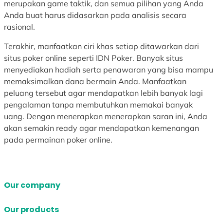
merupakan game taktik, dan semua pilihan yang Anda
Anda buat harus didasarkan pada analisis secara
rasional.
Terakhir, manfaatkan ciri khas setiap ditawarkan dari
situs poker online seperti IDN Poker. Banyak situs
menyediakan hadiah serta penawaran yang bisa mampu
memaksimalkan dana bermain Anda. Manfaatkan
peluang tersebut agar mendapatkan lebih banyak lagi
pengalaman tanpa membutuhkan memakai banyak
uang. Dengan menerapkan menerapkan saran ini, Anda
akan semakin ready agar mendapatkan kemenangan
pada permainan poker online.
Our company
Our products