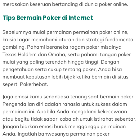
merasakan keseruan bertanding di dunia poker online.
Tips Bermain Poker di Internet
Sebelumnya mulai permainan permainan poker online,
krusial agar memahami aturan dan strategi fundamental
gambling. Pahami beraneka ragam poker misalnya
Texas Hold’em dan Omaha, serta pahami tangan poker
mulai yang paling terendah hingga tinggi. Dengan
pengetahuan serta cukup tentang poker, Anda bisa
membuat keputusan lebih bijak ketika bermain di situs
seperti Pokerhebat.
Jaga emosi kamu senantiasa tenang saat bermain poker.
Pengendalian diri adalah rahasia untuk sukses dalam
permainan ini. Apabila Anda mengalami kekecewaan
atau begitu tidak sabar, cobalah untuk istirahat sebentar.
Jangan biarkan emosi buruk mengganggu permainan
Anda. Ingatlah bahwasanya permainan poker