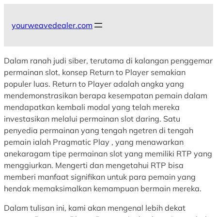
Skip
to
yourweavedealer.com
content
Dalam ranah judi siber, terutama di kalangan penggemar
permainan slot, konsep Return to Player semakian
populer luas. Return to Player adalah angka yang
mendemonstrasikan berapa kesempatan pemain dalam
mendapatkan kembali modal yang telah mereka
investasikan melalui permainan slot daring. Satu
penyedia permainan yang tengah ngetren di tengah
pemain ialah Pragmatic Play , yang menawarkan
anekaragam tipe permainan slot yang memiliki RTP yang
menggiurkan. Mengerti dan mengetahui RTP bisa
memberi manfaat signifikan untuk para pemain yang
hendak memaksimalkan kemampuan bermain mereka.
Dalam tulisan ini, kami akan mengenal lebih dekat