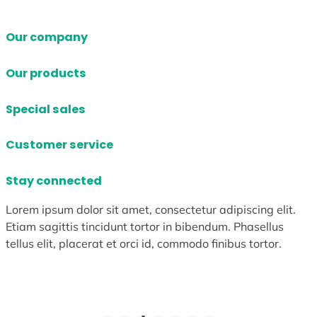
Our company
Our products
Special sales
Customer service
Stay connected
Lorem ipsum dolor sit amet, consectetur adipiscing elit.
Etiam sagittis tincidunt tortor in bibendum. Phasellus
tellus elit, placerat et orci id, commodo finibus tortor.