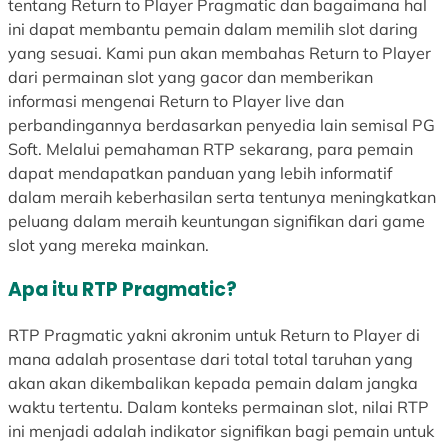
tentang Return to Player Pragmatic dan bagaimana hal
ini dapat membantu pemain dalam memilih slot daring
yang sesuai. Kami pun akan membahas Return to Player
dari permainan slot yang gacor dan memberikan
informasi mengenai Return to Player live dan
perbandingannya berdasarkan penyedia lain semisal PG
Soft. Melalui pemahaman RTP sekarang, para pemain
dapat mendapatkan panduan yang lebih informatif
dalam meraih keberhasilan serta tentunya meningkatkan
peluang dalam meraih keuntungan signifikan dari game
slot yang mereka mainkan.
Apa itu RTP Pragmatic?
RTP Pragmatic yakni akronim untuk Return to Player di
mana adalah prosentase dari total total taruhan yang
akan akan dikembalikan kepada pemain dalam jangka
waktu tertentu. Dalam konteks permainan slot, nilai RTP
ini menjadi adalah indikator signifikan bagi pemain untuk