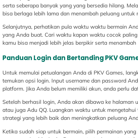
serta seberapa banyak yang yang bersedia hilang. Mela
bisa berlaga lebih lama dan menambah peluang untuk m
Selanjutnya, perhatikan pula waktu waktu bermain Anda
yang Anda buat. Cari waktu kapan waktu cocok paling t
kamu bisa menjadi lebih jelas berpikir serta menamba
Panduan Login dan Bertanding PKV Gam
Untuk memulai petualangan Anda di PKV Games, langka
temukan opsi login. Input username dan password An
platform. Jika Anda belum memiliki akun, anda perlu daf
Setelah berhasil login, Anda akan dibawa ke halaman 
atau juga Adu QQ. Luangkan waktu untuk mengetahui t
strategi yang lebih baik dan meningkatkan peluang An
Ketika sudah siap untuk bermain, pilih permainan yang