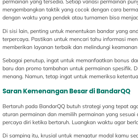
permainan yang tersedia. Setiap variasi permainan pun
mengembangkan taktik yang cocok dengan cara bermain
dengan waktu yang pendek atau turnamen bisa menjadi
Di sisi lain, penting untuk menentukan bandar yang 
terpercaya. Pastikan untuk mencari tahu informasi men
memberikan layanan terbaik dan melindungi keamanan 
Sebagai penutup, ingat untuk memanfaatkan bonus da
baru dan promo tambahan untuk permainan spesifik. 
menang. Namun, tetap ingat untuk memeriksa ketentua
Saran Kemenangan Besar di BandarQQ
Bertaruh pada BandarQQ butuh strategi yang tepat a
aturan permainan dan memilih permainan yang sesua
percaya diri ketika bertaruh. Luangkan waktu agar be
Di samping itu, krusial untuk mengatur modal kamu se