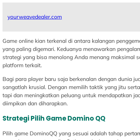
Skip
to
yourweavedealer.com
content
Game online kian terkenal di antara kalangan pengge
yang paling digemari. Keduanya menawarkan pengalaman
strategi yang bisa menolong Anda menang maksimal 
platform terkait.
Bagi para player baru saja berkenalan dengan dunia ju
sangatlah krusial. Dengan memilih taktik yang jitu 
tapi dan meningkatkan peluang untuk mendapatkan jackp
diimpikan dan diharapkan.
Strategi Pilih Game Domino QQ
Pilih game DominoQQ yang sesuai adalah tahap pertama 