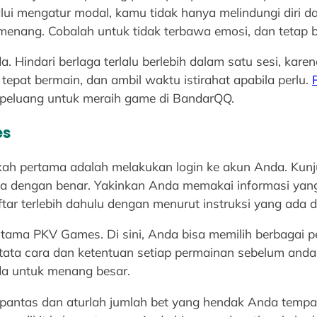
lui mengatur modal, kamu tidak hanya melindungi diri d
enang. Cobalah untuk tidak terbawa emosi, dan tetap b
. Hindari berlaga terlalu berlebih dalam satu sesi, kar
epat bermain, dan ambil waktu istirahat apabila perlu.
h peluang untuk meraih game di BandarQQ.
es
h pertama adalah melakukan login ke akun Anda. Kunju
da dengan benar. Yakinkan Anda memakai informasi yan
tar terlebih dahulu dengan menurut instruksi yang ada di
utama PKV Games. Di sini, Anda bisa memilih berbagai 
ata cara dan ketentuan setiap permainan sebelum and
da untuk menang besar.
 pantas dan aturlah jumlah bet yang hendak Anda tempa