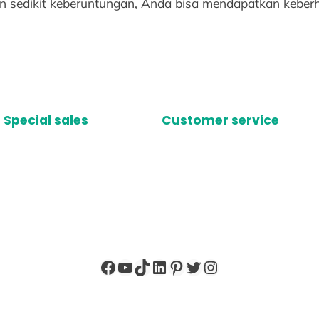
n sedikit keberuntungan, Anda bisa mendapatkan keber
Special sales
Customer service
Facebook
YouTube
TikTok
LinkedIn
Pinterest
Twitter
Instagram