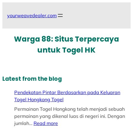
Skip
to
yourweavedealer.com
content
Warga 88: Situs Terpercaya
untuk Togel HK
Latest from the blog
Pendekatan Pintar Berdasarkan pada Keluaran
Togel Hongkong Togel
Permainan Togel Hongkong telah menjadi sebuah
permainan yang dikenal luas di negeri ini. Dengan
:
jumlah…
Read more
P