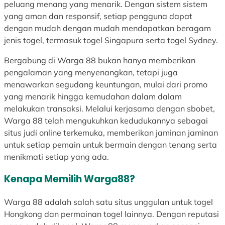
peluang menang yang menarik. Dengan sistem sistem
a
B
a
yang aman dan responsif, setiap pengguna dapat
s
e
:
dengan mudah dengan mudah mendapatkan beragam
a
r
M
jenis togel, termasuk togel Singapura serta togel Sydney.
r
k
e
k
a
t
Bergabung di Warga 88 bukan hanya memberikan
a
i
o
pengalaman yang menyenangkan, tetapi juga
n
t
d
menawarkan segudang keuntungan, mulai dari promo
p
a
e
yang menarik hingga kemudahan dalam dalam
a
n
S
melakukan transaksi. Melalui kerjasama dengan sbobet,
d
d
e
Warga 88 telah mengukuhkan kedudukannya sebagai
a
e
d
situs judi online terkemuka, memberikan jaminan jaminan
K
n
e
untuk setiap pemain untuk bermain dengan tenang serta
e
g
r
menikmati setiap yang ada.
l
a
h
Kenapa Memilih Warga88?
u
n
a
a
A
n
Warga 88 adalah salah satu situs unggulan untuk togel
r
n
a
Hongkong dan permainan togel lainnya. Dengan reputasi
a
g
B