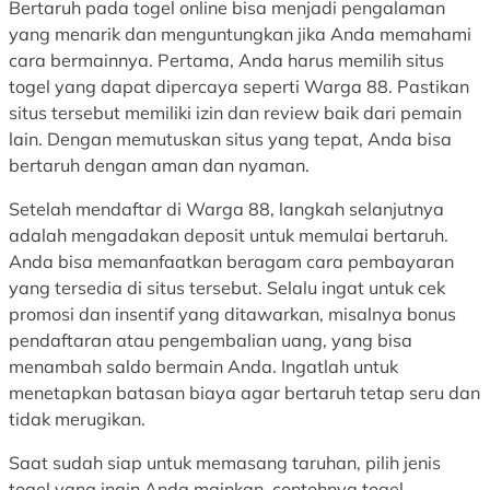
Bertaruh pada togel online bisa menjadi pengalaman
yang menarik dan menguntungkan jika Anda memahami
cara bermainnya. Pertama, Anda harus memilih situs
togel yang dapat dipercaya seperti Warga 88. Pastikan
situs tersebut memiliki izin dan review baik dari pemain
lain. Dengan memutuskan situs yang tepat, Anda bisa
bertaruh dengan aman dan nyaman.
Setelah mendaftar di Warga 88, langkah selanjutnya
adalah mengadakan deposit untuk memulai bertaruh.
Anda bisa memanfaatkan beragam cara pembayaran
yang tersedia di situs tersebut. Selalu ingat untuk cek
promosi dan insentif yang ditawarkan, misalnya bonus
pendaftaran atau pengembalian uang, yang bisa
menambah saldo bermain Anda. Ingatlah untuk
menetapkan batasan biaya agar bertaruh tetap seru dan
tidak merugikan.
Saat sudah siap untuk memasang taruhan, pilih jenis
togel yang ingin Anda mainkan, contohnya togel