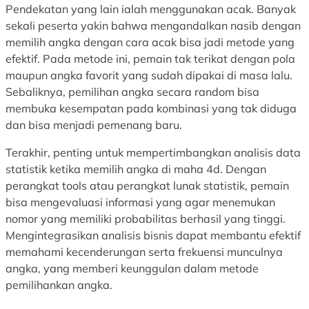
Pendekatan yang lain ialah menggunakan acak. Banyak
sekali peserta yakin bahwa mengandalkan nasib dengan
memilih angka dengan cara acak bisa jadi metode yang
efektif. Pada metode ini, pemain tak terikat dengan pola
maupun angka favorit yang sudah dipakai di masa lalu.
Sebaliknya, pemilihan angka secara random bisa
membuka kesempatan pada kombinasi yang tak diduga
dan bisa menjadi pemenang baru.
Terakhir, penting untuk mempertimbangkan analisis data
statistik ketika memilih angka di maha 4d. Dengan
perangkat tools atau perangkat lunak statistik, pemain
bisa mengevaluasi informasi yang agar menemukan
nomor yang memiliki probabilitas berhasil yang tinggi.
Mengintegrasikan analisis bisnis dapat membantu efektif
memahami kecenderungan serta frekuensi munculnya
angka, yang memberi keunggulan dalam metode
pemilihankan angka.