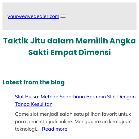
Skip
to
yourweavedealer.com
content
Taktik Jitu dalam Memilih Angka
Sakti Empat Dimensi
Latest from the blog
Slot Pulsa: Metode Sederhana Bermain Slot Dengan
Tanpa Kesulitan
Game slot menjadi salah satu pilihan favorit untuk
para pencinta judi online. Menggunakan kemajuan
:
teknologi,…
Read more
S