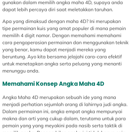
gunakan dalam memilih angka maha 4D, supaya anda
r
d
M
dapat lebih percaya diri saat meletakkan taruhan.
h
i
e
a
P
n
Apa yang dimaksud dengan maha 4D? Ini merupakan
n
o
a
tipe permainan kuis yang amat populer di mana pemain
a
k
n
memilih 4 digit nomor. Dengan memahami memahami
B
e
g
cara pengoperasian permainan dan menggunakan teknik
e
r
d
yang benar, kamu dapat menjadi mereka yang
r
d
i
beruntung. Ayo kita bersama jelajahi cara-cara efektif
m
a
P
untuk menetapkan angka serta peluang yang menanti
a
n
o
menunggu anda.
i
D
k
Memahami Konsep Angka Maha 4D
n
o
e
S
m
r
Angka Maha 4D merupakan sebuah ide yang mana
l
i
d
menjadi perhatian sejumlah orang di lahirnya judi angka.
o
n
a
Dalam permainan ini, angka empat angka mempunyai
t
o
n
makna dan arti yang cukup dalam, terutama untuk para
D
Q
D
pemain yang yang meyakini pada nasib serta taktik di
e
Q
o