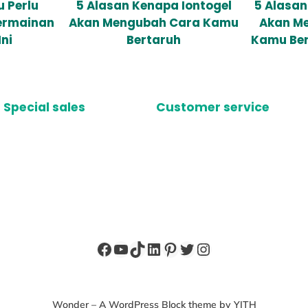
 Perlu
5 Alasan Kenapa Iontogel
5 Alasan
ermainan
Akan Mengubah Cara Kamu
Akan M
Ini
Bertaruh
Kamu Ber
Special sales
Customer service
Facebook
YouTube
TikTok
LinkedIn
Pinterest
Twitter
Instagram
Wonder – A WordPress Block theme by YITH