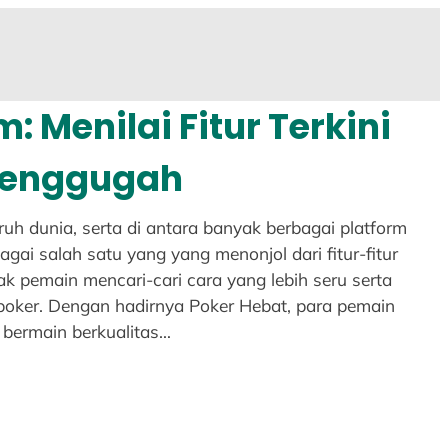
 Menilai Fitur Terkini
Menggugah
ruh dunia, serta di antara banyak berbagai platform
ai salah satu yang yang menonjol dari fitur-fitur
nyak pemain mencari-cari cara yang lebih seru serta
poker. Dengan hadirnya Poker Hebat, para pemain
bermain berkualitas…