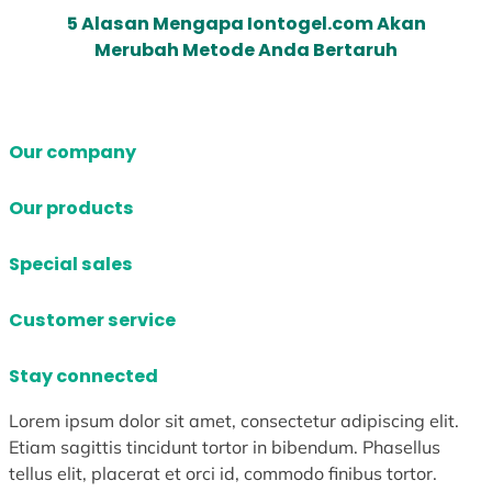
5 Alasan Mengapa Iontogel.com Akan
Merubah Metode Anda Bertaruh
Our company
Our products
Special sales
Customer service
Stay connected
Lorem ipsum dolor sit amet, consectetur adipiscing elit.
Etiam sagittis tincidunt tortor in bibendum. Phasellus
tellus elit, placerat et orci id, commodo finibus tortor.