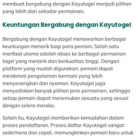
membuat bergabung dengan Kayutogel menjadi pilihan
yang lebih dari sekadar permainan.
Keuntungan Bergabung dengan Kayutogel
Bergabung dengan Kayutogel menawarkan berbagai
keuntungan menarik bagi para pemain. Salah satu
manfaat utama adalah akses ke berbagai permainan
togel yang menarik dan berkualitas tinggi. Dengan
platform yang mudah digunakan, pemain dapat
menikmati pengalaman bermain yang lebih
menyenangkan dan nyaman. Kayutogel juga
menyediakan banyak pilihan jenis permainan, sehingga
setiap pemain dapat menemukan sesuatu yang sesuai
dengan selera mereka.
Selain itu, Kayutogel memberikan kemudahan dalam
proses pendaftaran. Proses daftar Kayutogel sangat
sederhana dan cepat, memungkinkan pemain baru untuk