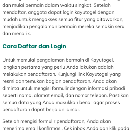
dan mulai bermain dalam waktu singkat. Setelah
mendaftar, anggota dapat login kayutogel dengan
mudah untuk mengakses semua fitur yang ditawarkan,
menjadikan pengalaman bermain mereka semakin seru
dan menarik.
Cara Daftar dan Login
Untuk memulai pengalaman bermain di Kayutogel,
langkah pertama yang perlu Anda lakukan adalah
melakukan pendaftaran. Kunjungi link Kayutogel yang
resmi dan temukan bagian pendaftaran. Anda akan
diminta untuk mengisi formulir dengan informasi pribadi
seperti nama, alamat email, dan nomor telepon. Pastikan
semua data yang Anda masukkan benar agar proses
pendaftaran dapat berjalan lancar.
Setelah mengisi formulir pendaftaran, Anda akan
menerima email konfirmasi. Cek inbox Anda dan klik pada