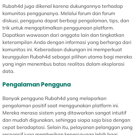
Rubah4d juga dikenal karena dukungannya terhadap
komunitas penggunanya. Melalui forum dan forum
diskusi, pengguna dapat berbagi pengalaman, tips, dan
trik untuk mengoptimalkan penggunaan platform.
Dapatkan wawasan dari anggota lain dan tingkatkan
keterampilan Anda dengan informasi yang berharga dari
komunitas ini. Keberadaan dukungan ini memperkuat
keunggulan Rubah4d sebagai pilihan utama bagi mereka
yang ingin menembus batas realitas dalam eksplorasi
data.
Pengalaman Pengguna
Banyak pengguna Rubah4d yang melaporkan
pengalaman positif saat menggunakan platform ini.
Mereka merasa sistem yang ditawarkan sangat intuitif
dan mudah digunakan, sehingga siapa saja bisa dengan
cepat beradaptasi. Selain itu, pelayanan pelanggan yang
responsif juga memberikan kepercayaan lebih bagi