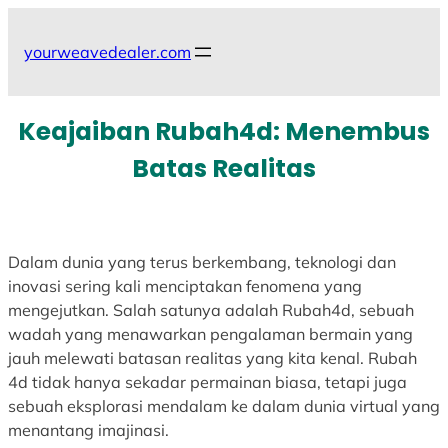
Skip
to
yourweavedealer.com
content
Keajaiban Rubah4d: Menembus
Batas Realitas
Dalam dunia yang terus berkembang, teknologi dan
inovasi sering kali menciptakan fenomena yang
mengejutkan. Salah satunya adalah Rubah4d, sebuah
wadah yang menawarkan pengalaman bermain yang
jauh melewati batasan realitas yang kita kenal. Rubah
4d tidak hanya sekadar permainan biasa, tetapi juga
sebuah eksplorasi mendalam ke dalam dunia virtual yang
menantang imajinasi.