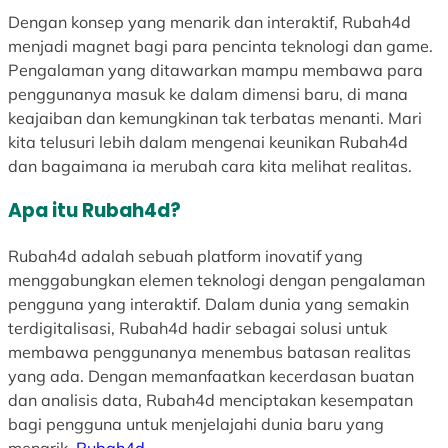
Dengan konsep yang menarik dan interaktif, Rubah4d
menjadi magnet bagi para pencinta teknologi dan game.
Pengalaman yang ditawarkan mampu membawa para
penggunanya masuk ke dalam dimensi baru, di mana
keajaiban dan kemungkinan tak terbatas menanti. Mari
kita telusuri lebih dalam mengenai keunikan Rubah4d
dan bagaimana ia merubah cara kita melihat realitas.
Apa itu Rubah4d?
Rubah4d adalah sebuah platform inovatif yang
menggabungkan elemen teknologi dengan pengalaman
pengguna yang interaktif. Dalam dunia yang semakin
terdigitalisasi, Rubah4d hadir sebagai solusi untuk
membawa penggunanya menembus batasan realitas
yang ada. Dengan memanfaatkan kecerdasan buatan
dan analisis data, Rubah4d menciptakan kesempatan
bagi pengguna untuk menjelajahi dunia baru yang
menarik.
Rubah4d