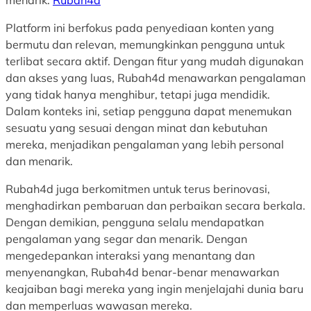
Platform ini berfokus pada penyediaan konten yang
bermutu dan relevan, memungkinkan pengguna untuk
terlibat secara aktif. Dengan fitur yang mudah digunakan
dan akses yang luas, Rubah4d menawarkan pengalaman
yang tidak hanya menghibur, tetapi juga mendidik.
Dalam konteks ini, setiap pengguna dapat menemukan
sesuatu yang sesuai dengan minat dan kebutuhan
mereka, menjadikan pengalaman yang lebih personal
dan menarik.
Rubah4d juga berkomitmen untuk terus berinovasi,
menghadirkan pembaruan dan perbaikan secara berkala.
Dengan demikian, pengguna selalu mendapatkan
pengalaman yang segar dan menarik. Dengan
mengedepankan interaksi yang menantang dan
menyenangkan, Rubah4d benar-benar menawarkan
keajaiban bagi mereka yang ingin menjelajahi dunia baru
dan memperluas wawasan mereka.