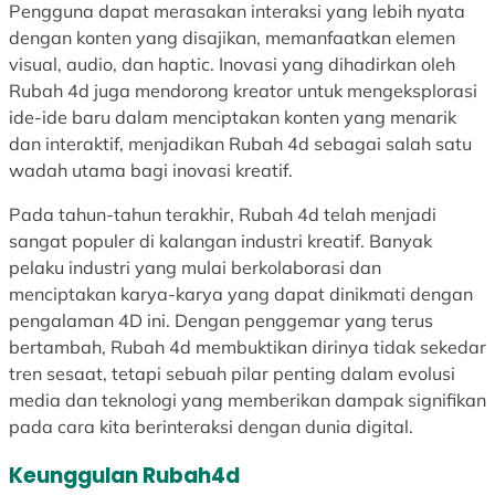
Pengguna dapat merasakan interaksi yang lebih nyata
dengan konten yang disajikan, memanfaatkan elemen
visual, audio, dan haptic. Inovasi yang dihadirkan oleh
Rubah 4d juga mendorong kreator untuk mengeksplorasi
ide-ide baru dalam menciptakan konten yang menarik
dan interaktif, menjadikan Rubah 4d sebagai salah satu
wadah utama bagi inovasi kreatif.
Pada tahun-tahun terakhir, Rubah 4d telah menjadi
sangat populer di kalangan industri kreatif. Banyak
pelaku industri yang mulai berkolaborasi dan
menciptakan karya-karya yang dapat dinikmati dengan
pengalaman 4D ini. Dengan penggemar yang terus
bertambah, Rubah 4d membuktikan dirinya tidak sekedar
tren sesaat, tetapi sebuah pilar penting dalam evolusi
media dan teknologi yang memberikan dampak signifikan
pada cara kita berinteraksi dengan dunia digital.
Keunggulan Rubah4d