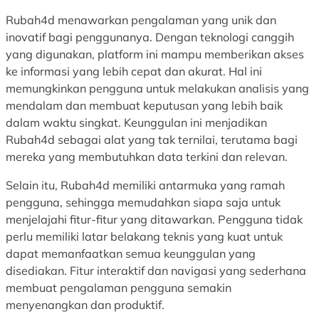
Rubah4d menawarkan pengalaman yang unik dan
inovatif bagi penggunanya. Dengan teknologi canggih
yang digunakan, platform ini mampu memberikan akses
ke informasi yang lebih cepat dan akurat. Hal ini
memungkinkan pengguna untuk melakukan analisis yang
mendalam dan membuat keputusan yang lebih baik
dalam waktu singkat. Keunggulan ini menjadikan
Rubah4d sebagai alat yang tak ternilai, terutama bagi
mereka yang membutuhkan data terkini dan relevan.
Selain itu, Rubah4d memiliki antarmuka yang ramah
pengguna, sehingga memudahkan siapa saja untuk
menjelajahi fitur-fitur yang ditawarkan. Pengguna tidak
perlu memiliki latar belakang teknis yang kuat untuk
dapat memanfaatkan semua keunggulan yang
disediakan. Fitur interaktif dan navigasi yang sederhana
membuat pengalaman pengguna semakin
menyenangkan dan produktif.