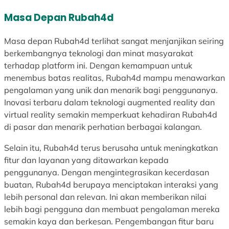
Masa Depan Rubah4d
Masa depan Rubah4d terlihat sangat menjanjikan seiring
berkembangnya teknologi dan minat masyarakat
terhadap platform ini. Dengan kemampuan untuk
menembus batas realitas, Rubah4d mampu menawarkan
pengalaman yang unik dan menarik bagi penggunanya.
Inovasi terbaru dalam teknologi augmented reality dan
virtual reality semakin memperkuat kehadiran Rubah4d
di pasar dan menarik perhatian berbagai kalangan.
Selain itu, Rubah4d terus berusaha untuk meningkatkan
fitur dan layanan yang ditawarkan kepada
penggunanya. Dengan mengintegrasikan kecerdasan
buatan, Rubah4d berupaya menciptakan interaksi yang
lebih personal dan relevan. Ini akan memberikan nilai
lebih bagi pengguna dan membuat pengalaman mereka
semakin kaya dan berkesan. Pengembangan fitur baru