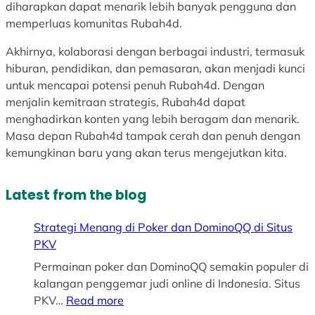
diharapkan dapat menarik lebih banyak pengguna dan
memperluas komunitas Rubah4d.
Akhirnya, kolaborasi dengan berbagai industri, termasuk
hiburan, pendidikan, dan pemasaran, akan menjadi kunci
untuk mencapai potensi penuh Rubah4d. Dengan
menjalin kemitraan strategis, Rubah4d dapat
menghadirkan konten yang lebih beragam dan menarik.
Masa depan Rubah4d tampak cerah dan penuh dengan
kemungkinan baru yang akan terus mengejutkan kita.
Latest from the blog
Strategi Menang di Poker dan DominoQQ di Situs
PKV
Permainan poker dan DominoQQ semakin populer di
kalangan penggemar judi online di Indonesia. Situs
:
PKV…
Read more