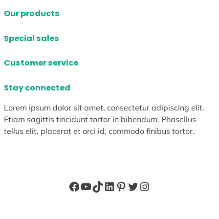
Our products
Special sales
Customer service
Stay connected
Lorem ipsum dolor sit amet, consectetur adipiscing elit.
Etiam sagittis tincidunt tortor in bibendum. Phasellus
tellus elit, placerat et orci id, commodo finibus tortor.
Facebook
YouTube
TikTok
LinkedIn
Pinterest
Twitter
Instagram