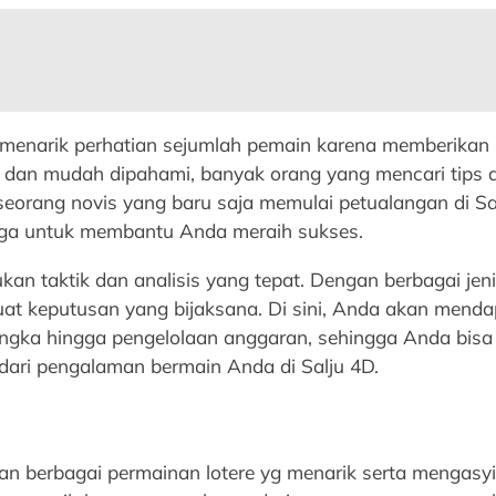
h menarik perhatian sejumlah pemain karena memberik
dan mudah dipahami, banyak orang yang mencari tips d
seorang novis yang baru saja memulai petualangan di S
arga untuk membantu Anda meraih sukses.
an taktik dan analisis yang tepat. Dengan berbagai jeni
t keputusan yang bijaksana. Di sini, Anda akan mendap
ka hingga pengelolaan anggaran, sehingga Anda bisa tam
ari pengalaman bermain Anda di Salju 4D.
 berbagai permainan lotere yg menarik serta mengasy