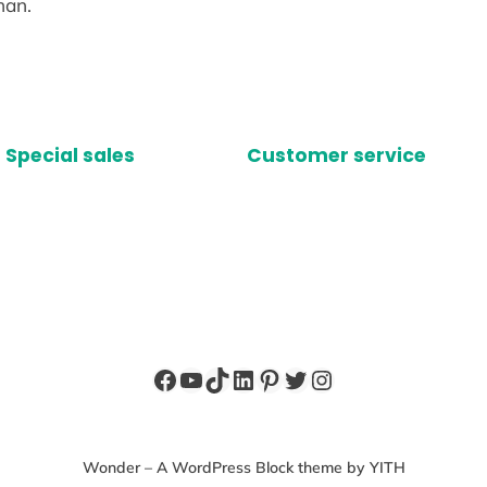
han.
Special sales
Customer service
Facebook
YouTube
TikTok
LinkedIn
Pinterest
Twitter
Instagram
Wonder – A WordPress Block theme by YITH