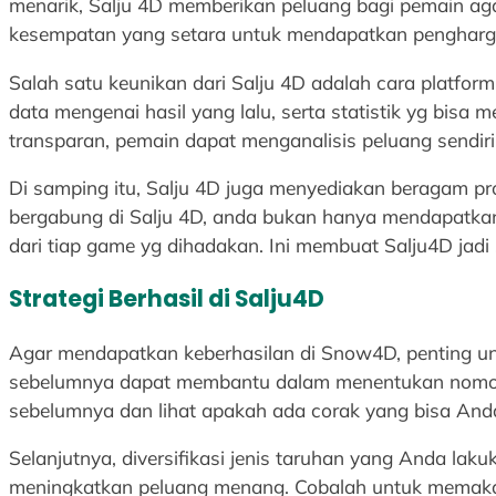
menarik, Salju 4D memberikan peluang bagi pemain ag
kesempatan yang setara untuk mendapatkan pengharga
Salah satu keunikan dari Salju 4D adalah cara platfor
data mengenai hasil yang lalu, serta statistik yg bi
transparan, pemain dapat menganalisis peluang sendir
Di samping itu, Salju 4D juga menyediakan beragam p
bergabung di Salju 4D, anda bukan hanya mendapatka
dari tiap game yg dihadakan. Ini membuat Salju4D jadi 
Strategi Berhasil di Salju4D
Agar mendapatkan keberhasilan di Snow4D, penting un
sebelumnya dapat membantu dalam menentukan nomor-
sebelumnya dan lihat apakah ada corak yang bisa Anda
Selanjutnya, diversifikasi jenis taruhan yang Anda lak
meningkatkan peluang menang. Cobalah untuk memakai 