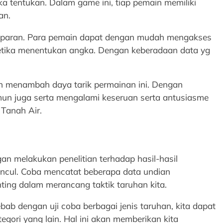
 tentukan. Dalam game ini, tiap pemain memiliki
an.
transparan. Para pemain dapat dengan mudah mengakses
 ketika menentukan angka. Dengan keberadaan data yg
an menambah daya tarik permainan ini. Dengan
un juga serta mengalami keseruan serta antusiasme
 Tanah Air.
 melakukan penelitian terhadap hasil-hasil
cul. Coba mencatat beberapa data undian
ing dalam merancang taktik taruhan kita.
bab dengan uji coba berbagai jenis taruhan, kita dapat
ori yang lain. Hal ini akan memberikan kita