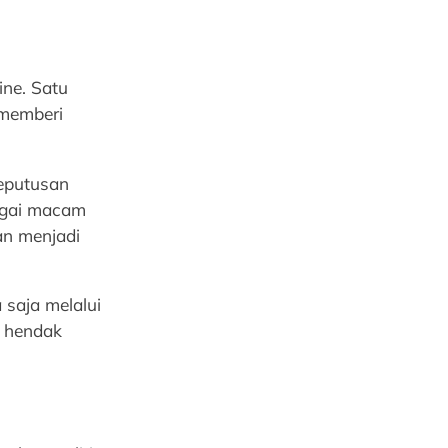
S
e
r
e
n
a
d
a
t
e
n
e
ne. Satu
r
g
g
 memberi
h
d
i
a
i
M
keputusan
n
P
e
bagai macam
a
o
n
an menjadi
B
k
a
e
e
n
r
r
g
 saja melalui
m
d
d
h hendak
a
a
i
i
n
P
n
D
o
S
o
k