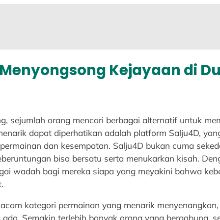
 Menyongsong Kejayaan di Du
, sejumlah orang mencari berbagai alternatif untuk me
enarik dapat diperhatikan adalah platform Salju4D, yan
permainan dan kesempatan. Salju4D bukan cuma sekeda
eberuntungan bisa bersatu serta menukarkan kisah. Den
ebagai wadah bagi mereka siapa yang meyakini bahwa ke
.
-macam kategori permainan yang menarik menyenangkan,
ada. Semakin terlebih banyak orang yang bergabung, s