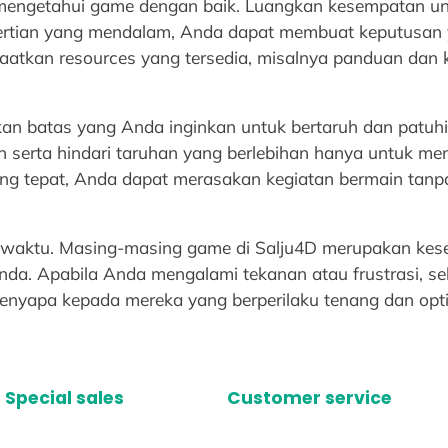
uk mengetahui game dengan baik. Luangkan kesempatan un
gertian yang mendalam, Anda dapat membuat keputusan 
atkan resources yang tersedia, misalnya panduan dan
kan batas yang Anda inginkan untuk bertaruh dan patuhi
in serta hindari taruhan yang berlebihan hanya untuk me
 tepat, Anda dapat merasakan kegiatan bermain tanpa
ati waktu. Masing-masing game di Salju4D merupakan ke
nda. Apabila Anda mengalami tekanan atau frustrasi, s
g menyapa kepada mereka yang berperilaku tenang dan opt
Special sales
Customer service