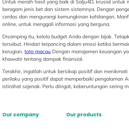
Untuk meraih hasil yang baik di Salju4D, krusial unt
beragam jenis bet dan sistem sistemnya. Dengan pen
cerdas dan mengurangi kemungkinan kehilangan. Manfa
online, untuk menggali informasi yang berguna.
Disamping itu, kelola budget Anda dengan bijak. Tetap
tersebut. Hindari terpancing dalam emosi ketika berma
kerugian.
toto macau
Dengan manajemen keuangan yang
khawatir tentang dampak finansial.
Terakhir, ingatlah untuk bersikap positif dan menikm
perilaku yang positif dapat memperbaiki pengalaman A
istirahat sejenak. Perlu diingat, keberuntungan serin
Our company
Our products