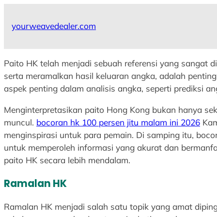
Skip
to
yourweavedealer.com
content
Paito HK telah menjadi sebuah referensi yang sangat 
serta meramalkan hasil keluaran angka, adalah penting
aspek penting dalam analisis angka, seperti prediksi an
Menginterpretasikan paito Hong Kong bukan hanya seke
muncul.
bocoran hk 100 persen jitu malam ini 2026
Kami
menginspirasi untuk para pemain. Di samping itu, boc
untuk memperoleh informasi yang akurat dan bermanfa
paito HK secara lebih mendalam.
Ramalan HK
Ramalan HK menjadi salah satu topik yang amat dipingi