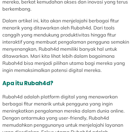
mereka, berkat kemudahan akses dan inovasi yang terus
berkembang.
Dalam artikel ini, kita akan menjelajahi berbagai fitur
menarik yang ditawarkan oleh Rubah4d. Dari tools
canggih yang mendukung produktivitas hingga fitur
interaktif yang membuat pengalaman pengguna semakin
menyenangkan, Rubah4d memiliki banyak hal untuk
ditawarkan. Mari kita lihat lebih dalam bagaimana
Rubah4d bisa menjadi pilihan utama bagi mereka yang
ingin memaksimalkan potensi digital mereka.
Apa itu Rubah4d?
Rubah4d adalah platform digital yang menawarkan
berbagai fitur menarik untuk pengguna yang ingin
meningkatkan pengalaman mereka dalam dunia online.
Dengan antarmuka yang user-friendly, Rubah4d
memudahkan penggunanya untuk menjelajahi layanan
yang disediakan. Fokus utama Rubah4d adalah