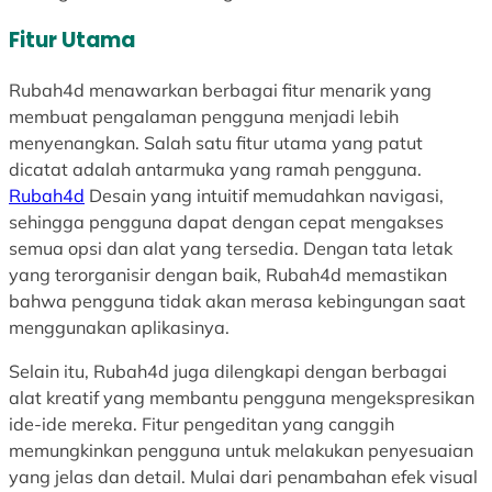
Fitur Utama
Rubah4d menawarkan berbagai fitur menarik yang
membuat pengalaman pengguna menjadi lebih
menyenangkan. Salah satu fitur utama yang patut
dicatat adalah antarmuka yang ramah pengguna.
Rubah4d
Desain yang intuitif memudahkan navigasi,
sehingga pengguna dapat dengan cepat mengakses
semua opsi dan alat yang tersedia. Dengan tata letak
yang terorganisir dengan baik, Rubah4d memastikan
bahwa pengguna tidak akan merasa kebingungan saat
menggunakan aplikasinya.
Selain itu, Rubah4d juga dilengkapi dengan berbagai
alat kreatif yang membantu pengguna mengekspresikan
ide-ide mereka. Fitur pengeditan yang canggih
memungkinkan pengguna untuk melakukan penyesuaian
yang jelas dan detail. Mulai dari penambahan efek visual