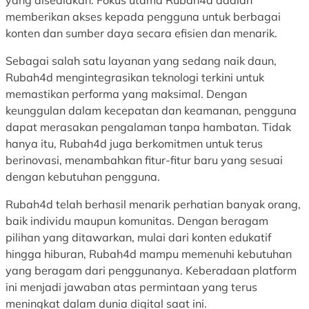
memberikan akses kepada pengguna untuk berbagai
konten dan sumber daya secara efisien dan menarik.
Sebagai salah satu layanan yang sedang naik daun,
Rubah4d mengintegrasikan teknologi terkini untuk
memastikan performa yang maksimal. Dengan
keunggulan dalam kecepatan dan keamanan, pengguna
dapat merasakan pengalaman tanpa hambatan. Tidak
hanya itu, Rubah4d juga berkomitmen untuk terus
berinovasi, menambahkan fitur-fitur baru yang sesuai
dengan kebutuhan pengguna.
Rubah4d telah berhasil menarik perhatian banyak orang,
baik individu maupun komunitas. Dengan beragam
pilihan yang ditawarkan, mulai dari konten edukatif
hingga hiburan, Rubah4d mampu memenuhi kebutuhan
yang beragam dari penggunanya. Keberadaan platform
ini menjadi jawaban atas permintaan yang terus
meningkat dalam dunia digital saat ini.