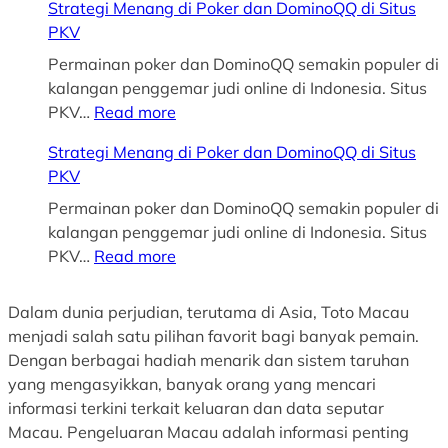
Strategi Menang di Poker dan DominoQQ di Situs
t
PKV
r
a
Permainan poker dan DominoQQ semakin populer di
t
kalangan penggemar judi online di Indonesia. Situs
e
:
PKV…
Read more
g
S
Strategi Menang di Poker dan DominoQQ di Situs
i
t
PKV
M
r
e
a
Permainan poker dan DominoQQ semakin populer di
n
t
kalangan penggemar judi online di Indonesia. Situs
a
e
:
PKV…
Read more
n
g
S
g
i
t
Dalam dunia perjudian, terutama di Asia, Toto Macau
d
M
r
menjadi salah satu pilihan favorit bagi banyak pemain.
i
e
a
Dengan berbagai hadiah menarik dan sistem taruhan
P
n
t
yang mengasyikkan, banyak orang yang mencari
o
a
e
informasi terkini terkait keluaran dan data seputar
k
n
g
Macau. Pengeluaran Macau adalah informasi penting
e
g
i