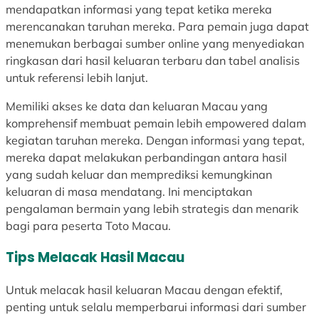
mendapatkan informasi yang tepat ketika mereka
merencanakan taruhan mereka. Para pemain juga dapat
menemukan berbagai sumber online yang menyediakan
ringkasan dari hasil keluaran terbaru dan tabel analisis
untuk referensi lebih lanjut.
Memiliki akses ke data dan keluaran Macau yang
komprehensif membuat pemain lebih empowered dalam
kegiatan taruhan mereka. Dengan informasi yang tepat,
mereka dapat melakukan perbandingan antara hasil
yang sudah keluar dan memprediksi kemungkinan
keluaran di masa mendatang. Ini menciptakan
pengalaman bermain yang lebih strategis dan menarik
bagi para peserta Toto Macau.
Tips Melacak Hasil Macau
Untuk melacak hasil keluaran Macau dengan efektif,
penting untuk selalu memperbarui informasi dari sumber