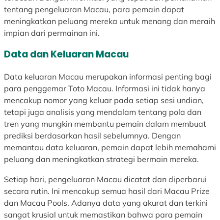
tentang pengeluaran Macau, para pemain dapat
meningkatkan peluang mereka untuk menang dan meraih
impian dari permainan ini.
Data dan Keluaran Macau
Data keluaran Macau merupakan informasi penting bagi
para penggemar Toto Macau. Informasi ini tidak hanya
mencakup nomor yang keluar pada setiap sesi undian,
tetapi juga analisis yang mendalam tentang pola dan
tren yang mungkin membantu pemain dalam membuat
prediksi berdasarkan hasil sebelumnya. Dengan
memantau data keluaran, pemain dapat lebih memahami
peluang dan meningkatkan strategi bermain mereka.
Setiap hari, pengeluaran Macau dicatat dan diperbarui
secara rutin. Ini mencakup semua hasil dari Macau Prize
dan Macau Pools. Adanya data yang akurat dan terkini
sangat krusial untuk memastikan bahwa para pemain