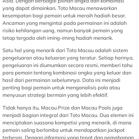
Asia. Dengan berbagai pilihan angka dan kombinasi
s
d
m
yang dapat dimainkan, Toto Macau menawarkan
P
i
i
kesempatan bagi pemain untuk meraih hadiah besar.
K
S
n
Ancaman yang mengintai pada permainan ini adalah
V
i
o
risiko kehilangan uang, namun banyak pemain yang
t
Q
tetap tergoda oleh iming-iming hadiah menarik.
u
Q
s
d
Satu hal yang menarik dari Toto Macau adalah sistem
P
i
pengeluaran atau keluaran yang teratur. Setiap harinya,
K
S
pengeluaran ini diumumkan secara resmi, memberi tahu
V
i
para pemain tentang kombinasi angka yang keluar dan
t
hasil dari permainan sebelumnya. Data ini menjadi
u
penting bagi pemain untuk menganalisis pola atau
s
menyusun strategi bermain yang lebih efektif.
P
K
Tidak hanya itu, Macau Prize dan Macau Pools juga
V
menjadi bagian integral dari Toto Macau. Dua elemen ini
menciptakan suasana kompetisi yang menarik, di mana
pemain saling berlomba untuk mendapatkan jackpot
terbesar. Dengan informasi yang tepat dan pemahaman