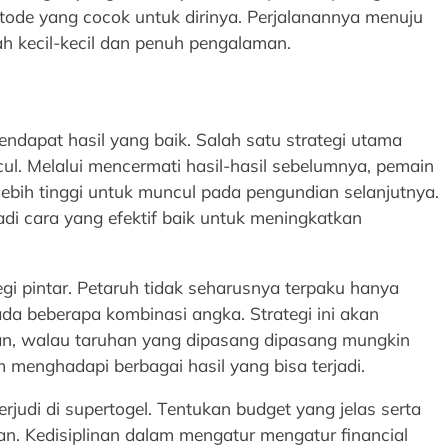
tode yang cocok untuk dirinya. Perjalanannya menuju
ah kecil-kecil dan penuh pengalaman.
endapat hasil yang baik. Salah satu strategi utama
l. Melalui mencermati hasil-hasil sebelumnya, pemain
bih tinggi untuk muncul pada pengundian selanjutnya.
i cara yang efektif baik untuk meningkatkan
tegi pintar. Petaruh tidak seharusnya terpaku hanya
a beberapa kombinasi angka. Strategi ini akan
, walau taruhan yang dipasang dipasang mungkin
m menghadapi berbagai hasil yang bisa terjadi.
rjudi di supertogel. Tentukan budget yang jelas serta
han. Kedisiplinan dalam mengatur mengatur financial