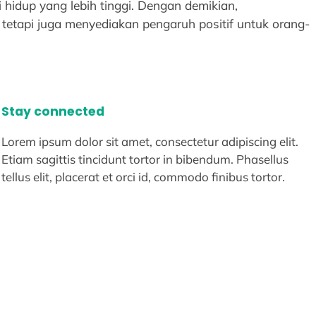
 hidup yang lebih tinggi. Dengan demikian,
tetapi juga menyediakan pengaruh positif untuk orang-
Stay connected
Lorem ipsum dolor sit amet, consectetur adipiscing elit.
Etiam sagittis tincidunt tortor in bibendum. Phasellus
tellus elit, placerat et orci id, commodo finibus tortor.