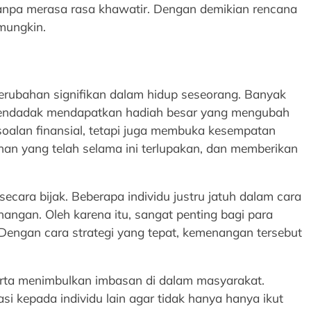
npa merasa rasa khawatir. Dengan demikian rencana
 mungkin.
erubahan signifikan dalam hidup seseorang. Banyak
 mendadak mendapatkan hadiah besar yang mengubah
soalan finansial, tetapi juga membuka kesempatan
an yang telah selama ini terlupakan, dan memberikan
cara bijak. Beberapa individu justru jatuh dalam cara
angan. Oleh karena itu, sangat penting bagi para
Dengan cara strategi yang tepat, kemenangan tersebut
n serta menimbulkan imbasan di dalam masyarakat.
i kepada individu lain agar tidak hanya hanya ikut