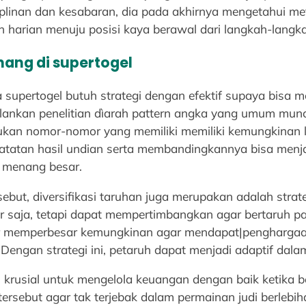
iplinan dan kesabaran, dia pada akhirnya mengetahui me
 harian menuju posisi kaya berawal dari langkah-langk
nang di supertogel
supertogel butuh strategi dengan efektif supaya bisa m
lankan penelitian dìarah pattern angka yang umum muncu
an nomor-nomor yang memiliki memiliki kemungkinan le
tatan hasil undian serta membandingkannya bisa menjad
 menang besar.
rsebut, diversifikasi taruhan juga merupakan adalah stra
 saja, tetapi dapat mempertimbangkan agar bertaruh pad
 memperbesar kemungkinan agar mendapat|penghargaan
 Dengan strategi ini, petaruh dapat menjadi adaptif dala
, krusial untuk mengelola keuangan dengan baik ketika be
tersebut agar tak terjebak dalam permainan judi berlebi