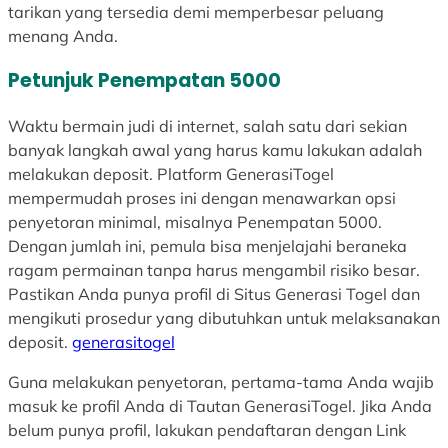
tarikan yang tersedia demi memperbesar peluang
menang Anda.
Petunjuk Penempatan 5000
Waktu bermain judi di internet, salah satu dari sekian
banyak langkah awal yang harus kamu lakukan adalah
melakukan deposit. Platform GenerasiTogel
mempermudah proses ini dengan menawarkan opsi
penyetoran minimal, misalnya Penempatan 5000.
Dengan jumlah ini, pemula bisa menjelajahi beraneka
ragam permainan tanpa harus mengambil risiko besar.
Pastikan Anda punya profil di Situs Generasi Togel dan
mengikuti prosedur yang dibutuhkan untuk melaksanakan
deposit.
generasitogel
Guna melakukan penyetoran, pertama-tama Anda wajib
masuk ke profil Anda di Tautan GenerasiTogel. Jika Anda
belum punya profil, lakukan pendaftaran dengan Link