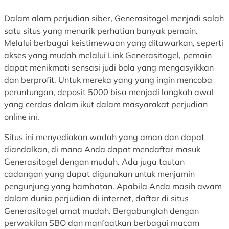
Dalam alam perjudian siber, Generasitogel menjadi salah
satu situs yang menarik perhatian banyak pemain.
Melalui berbagai keistimewaan yang ditawarkan, seperti
akses yang mudah melalui Link Generasitogel, pemain
dapat menikmati sensasi judi bola yang mengasyikkan
dan berprofit. Untuk mereka yang yang ingin mencoba
peruntungan, deposit 5000 bisa menjadi langkah awal
yang cerdas dalam ikut dalam masyarakat perjudian
online ini.
Situs ini menyediakan wadah yang aman dan dapat
diandalkan, di mana Anda dapat mendaftar masuk
Generasitogel dengan mudah. Ada juga tautan
cadangan yang dapat digunakan untuk menjamin
pengunjung yang hambatan. Apabila Anda masih awam
dalam dunia perjudian di internet, daftar di situs
Generasitogel amat mudah. Bergabunglah dengan
perwakilan SBO dan manfaatkan berbagai macam