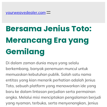
Skip
to
yourweavedealer.com
content
Bersama Jenius Toto:
Merancang Era yang
Gemilang
Di dalam zaman dunia maya yang selalu
berkembang, banyak penemuan muncul untuk
memuaskan kebutuhan publik. Salah satu nama
entitas yang kian menarik perhatian adalah Jenius
Toto, sebuah platform yang menawarkan ide yang
baru ke dalam lintasan perjudian serta permainan
angka. Melalui misi menciptakan pengalaman berjudi
yang nyaman, terbuka, serta menyenangkan, Jenius