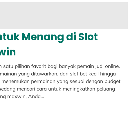
ntuk Menang di Slot
win
 satu pilihan favorit bagi banyak pemain judi online.
ainan yang ditawarkan, dari slot bet kecil hingga
at menemukan permainan yang sesuai dengan budget
 sedang mencari cara untuk meningkatkan peluang
ang maxwin, Anda…