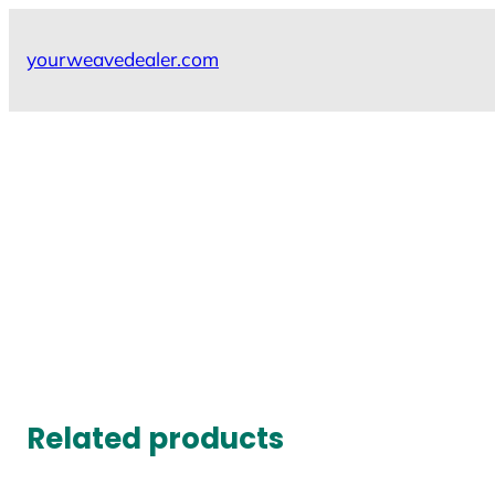
Skip
to
yourweavedealer.com
content
Related products