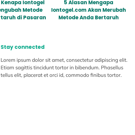
 Kenapa Iontogel
5 Alasan Mengapa
engubah Metode
Iontogel.com Akan Merubah
taruh di Pasaran
Metode Anda Bertaruh
Stay connected
Lorem ipsum dolor sit amet, consectetur adipiscing elit.
Etiam sagittis tincidunt tortor in bibendum. Phasellus
tellus elit, placerat et orci id, commodo finibus tortor.