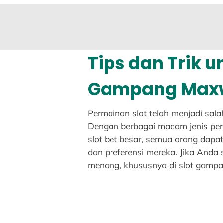
Tips dan Trik u
Gampang Max
Permainan slot telah menjadi salah
Dengan berbagai macam jenis perm
slot bet besar, semua orang dap
dan preferensi mereka. Jika Anda
menang, khususnya di slot gamp