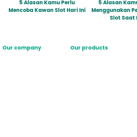
5 Alasan Kamu Perlu
5 Alasan Kamu
Mencoba Kawan Slot Hari Ini
Menggunakan P
Slot Saat 
Our company
Our products