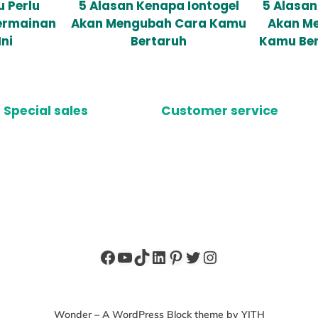
 Perlu
5 Alasan Kenapa Iontogel
5 Alasan
ermainan
Akan Mengubah Cara Kamu
Akan M
Ini
Bertaruh
Kamu Ber
Special sales
Customer service
Facebook
YouTube
TikTok
LinkedIn
Pinterest
Twitter
Instagram
Wonder – A WordPress Block theme by YITH