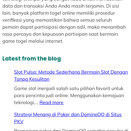
data dan transaksi Anda Anda masih terjamin. Di sisi
lain, banyak platform togel online memiliki prosedur
verifikasi yang memastikan bahwa semua seluruh
pemain dapat partisipasi dengan adil, maka menambah
rasa percaya dan kepuasan partisipan saat bermain
game togel melalui internet.
Latest from the blog
Slot Pulsa: Metode Sederhana Bermain Slot Dengan
Tanpa Kesulitan
Game slot menjadi salah satu pilihan favorit untuk
para pencinta judi online. Menggunakan kemajuan
:
teknologi,…
Read more
S
Strategi Menang di Poker dan DominoQQ di Situs
l
PKV
o
t
Permainan poker dan DominoQQ semakin populer di