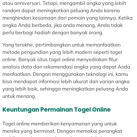
atau anniversari. Tetapi, mengambil angka yang lebih
random dapat meningkatkan peluang Anda karena
menghindari kesamaan dari pemain yang lainnya. Ketika
angka Anda berbeda, jika anda menang, Anda tidak
perlu berbagi hadiah dengan banyak orang.
Yang terakhir, pertimbangkan untuk memanfaatkan
metode pengundian yang lebih modern seperti togel
online. Banyak situs togel online menyediakan fitur
analisis data dan rekomendasi angka yang dapat Anda
manfaatkan. Dengan menggunakan teknologi ini, kamu
bisa mendapat informasi lebih akurat dan varian angka
yang lebih baik, sehingga meningkatkan peluang Anda
untuk menang.
Keuntungan Permainan Togel Online
Togel online memberikan kenyamanan yang untuk
mereka yang berminat. Dengan memakai perangkat