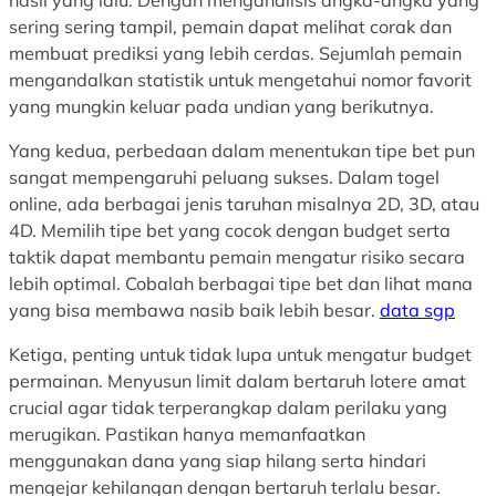
sering sering tampil, pemain dapat melihat corak dan
membuat prediksi yang lebih cerdas. Sejumlah pemain
mengandalkan statistik untuk mengetahui nomor favorit
yang mungkin keluar pada undian yang berikutnya.
Yang kedua, perbedaan dalam menentukan tipe bet pun
sangat mempengaruhi peluang sukses. Dalam togel
online, ada berbagai jenis taruhan misalnya 2D, 3D, atau
4D. Memilih tipe bet yang cocok dengan budget serta
taktik dapat membantu pemain mengatur risiko secara
lebih optimal. Cobalah berbagai tipe bet dan lihat mana
yang bisa membawa nasib baik lebih besar.
data sgp
Ketiga, penting untuk tidak lupa untuk mengatur budget
permainan. Menyusun limit dalam bertaruh lotere amat
crucial agar tidak terperangkap dalam perilaku yang
merugikan. Pastikan hanya memanfaatkan
menggunakan dana yang siap hilang serta hindari
mengejar kehilangan dengan bertaruh terlalu besar.