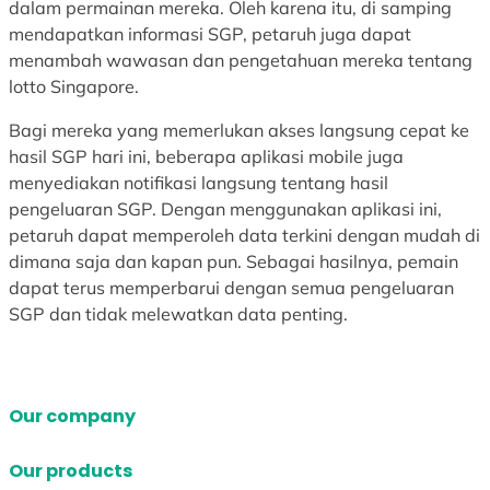
dalam permainan mereka. Oleh karena itu, di samping
mendapatkan informasi SGP, petaruh juga dapat
menambah wawasan dan pengetahuan mereka tentang
lotto Singapore.
Bagi mereka yang memerlukan akses langsung cepat ke
hasil SGP hari ini, beberapa aplikasi mobile juga
menyediakan notifikasi langsung tentang hasil
pengeluaran SGP. Dengan menggunakan aplikasi ini,
petaruh dapat memperoleh data terkini dengan mudah di
dimana saja dan kapan pun. Sebagai hasilnya, pemain
dapat terus memperbarui dengan semua pengeluaran
SGP dan tidak melewatkan data penting.
Our company
Our products