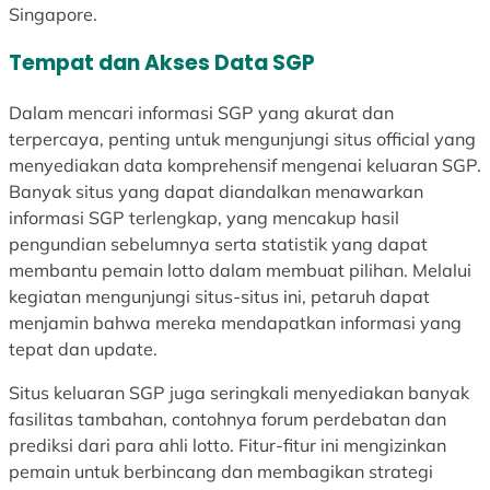
Singapore.
Tempat dan Akses Data SGP
Dalam mencari informasi SGP yang akurat dan
terpercaya, penting untuk mengunjungi situs official yang
menyediakan data komprehensif mengenai keluaran SGP.
Banyak situs yang dapat diandalkan menawarkan
informasi SGP terlengkap, yang mencakup hasil
pengundian sebelumnya serta statistik yang dapat
membantu pemain lotto dalam membuat pilihan. Melalui
kegiatan mengunjungi situs-situs ini, petaruh dapat
menjamin bahwa mereka mendapatkan informasi yang
tepat dan update.
Situs keluaran SGP juga seringkali menyediakan banyak
fasilitas tambahan, contohnya forum perdebatan dan
prediksi dari para ahli lotto. Fitur-fitur ini mengizinkan
pemain untuk berbincang dan membagikan strategi