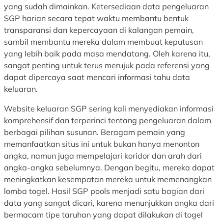
yang sudah dimainkan. Ketersediaan data pengeluaran
SGP harian secara tepat waktu membantu bentuk
transparansi dan kepercayaan di kalangan pemain,
sambil membantu mereka dalam membuat keputusan
yang lebih baik pada masa mendatang. Oleh karena itu,
sangat penting untuk terus merujuk pada referensi yang
dapat dipercaya saat mencari informasi tahu data
keluaran.
Website keluaran SGP sering kali menyediakan informasi
komprehensif dan terperinci tentang pengeluaran dalam
berbagai pilihan susunan. Beragam pemain yang
memanfaatkan situs ini untuk bukan hanya menonton
angka, namun juga mempelajari koridor dan arah dari
angka-angka sebelumnya. Dengan begitu, mereka dapat
meningkatkan kesempatan mereka untuk memenangkan
lomba togel. Hasil SGP pools menjadi satu bagian dari
data yang sangat dicari, karena menunjukkan angka dari
bermacam tipe taruhan yang dapat dilakukan di togel