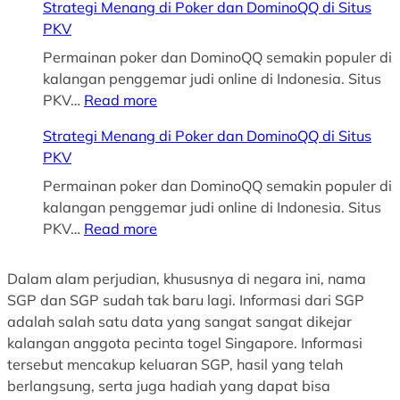
Strategi Menang di Poker dan DominoQQ di Situs
l
PKV
o
t
Permainan poker dan DominoQQ semakin populer di
P
kalangan penggemar judi online di Indonesia. Situs
u
:
PKV…
Read more
l
S
Strategi Menang di Poker dan DominoQQ di Situs
s
t
PKV
a
r
:
a
Permainan poker dan DominoQQ semakin populer di
M
t
kalangan penggemar judi online di Indonesia. Situs
e
e
:
PKV…
Read more
t
g
S
o
i
t
Dalam alam perjudian, khususnya di negara ini, nama
d
M
r
SGP dan SGP sudah tak baru lagi. Informasi dari SGP
e
e
a
adalah salah satu data yang sangat sangat dikejar
S
n
t
kalangan anggota pecinta togel Singapore. Informasi
e
a
e
tersebut mencakup keluaran SGP, hasil yang telah
d
n
g
berlangsung, serta juga hadiah yang dapat bisa
e
g
i