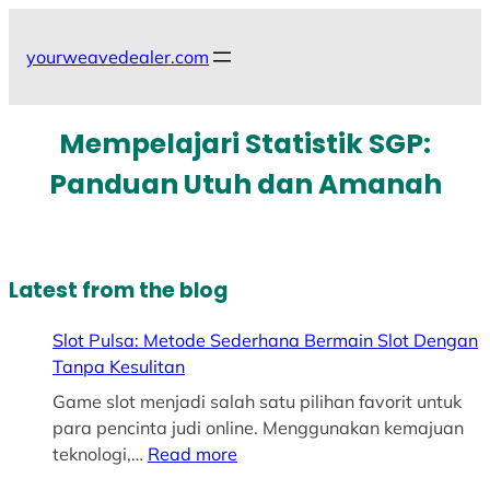
Skip
to
yourweavedealer.com
content
Mempelajari Statistik SGP:
Panduan Utuh dan Amanah
Latest from the blog
Slot Pulsa: Metode Sederhana Bermain Slot Dengan
Tanpa Kesulitan
Game slot menjadi salah satu pilihan favorit untuk
para pencinta judi online. Menggunakan kemajuan
:
teknologi,…
Read more
S