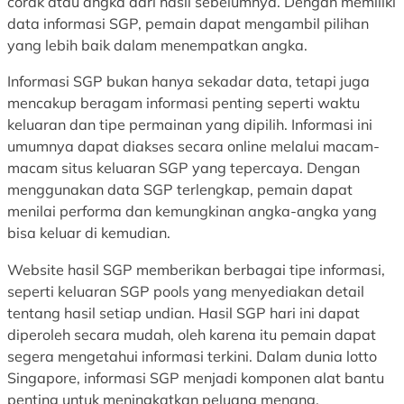
corak atau angka dari hasil sebelumnya. Dengan memiliki
n
d
m
data informasi SGP, pemain dapat mengambil pilihan
g
i
i
yang lebih baik dalam menempatkan angka.
a
S
n
n
i
o
Informasi SGP bukan hanya sekadar data, tetapi juga
T
t
Q
mencakup beragam informasi penting seperti waktu
a
u
Q
keluaran dan tipe permainan yang dipilih. Informasi ini
n
s
d
umumnya dapat diakses secara online melalui macam-
p
P
i
macam situs keluaran SGP yang tepercaya. Dengan
a
K
S
menggunakan data SGP terlengkap, pemain dapat
K
V
i
menilai performa dan kemungkinan angka-angka yang
e
t
bisa keluar di kemudian.
s
u
u
s
Website hasil SGP memberikan berbagai tipe informasi,
l
P
seperti keluaran SGP pools yang menyediakan detail
i
K
tentang hasil setiap undian. Hasil SGP hari ini dapat
t
V
diperoleh secara mudah, oleh karena itu pemain dapat
a
segera mengetahui informasi terkini. Dalam dunia lotto
n
Singapore, informasi SGP menjadi komponen alat bantu
penting untuk meningkatkan peluang menang.