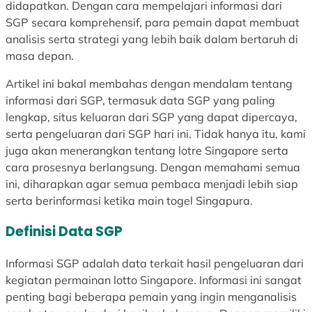
didapatkan. Dengan cara mempelajari informasi dari
r
d
M
SGP secara komprehensif, para pemain dapat membuat
h
i
e
analisis serta strategi yang lebih baik dalam bertaruh di
a
P
n
masa depan.
n
o
a
a
k
n
Artikel ini bakal membahas dengan mendalam tentang
B
e
g
informasi dari SGP, termasuk data SGP yang paling
e
r
d
lengkap, situs keluaran dari SGP yang dapat dipercaya,
r
d
i
serta pengeluaran dari SGP hari ini. Tidak hanya itu, kami
m
a
P
juga akan menerangkan tentang lotre Singapore serta
a
n
o
cara prosesnya berlangsung. Dengan memahami semua
i
D
k
ini, diharapkan agar semua pembaca menjadi lebih siap
n
o
e
serta berinformasi ketika main togel Singapura.
S
m
r
Definisi Data SGP
l
i
d
o
n
a
Informasi SGP adalah data terkait hasil pengeluaran dari
t
o
n
kegiatan permainan lotto Singapore. Informasi ini sangat
D
Q
D
penting bagi beberapa pemain yang ingin menganalisis
e
Q
o