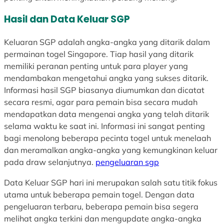
Hasil dan Data Keluar SGP
Keluaran SGP adalah angka-angka yang ditarik dalam
permainan togel Singapore. Tiap hasil yang ditarik
memiliki peranan penting untuk para player yang
mendambakan mengetahui angka yang sukses ditarik.
Informasi hasil SGP biasanya diumumkan dan dicatat
secara resmi, agar para pemain bisa secara mudah
mendapatkan data mengenai angka yang telah ditarik
selama waktu ke saat ini. Informasi ini sangat penting
bagi menolong beberapa pecinta togel untuk menelaah
dan meramalkan angka-angka yang kemungkinan keluar
pada draw selanjutnya.
pengeluaran sgp
Data Keluar SGP hari ini merupakan salah satu titik fokus
utama untuk beberapa pemain togel. Dengan data
pengeluaran terbaru, beberapa pemain bisa segera
melihat angka terkini dan mengupdate angka-angka