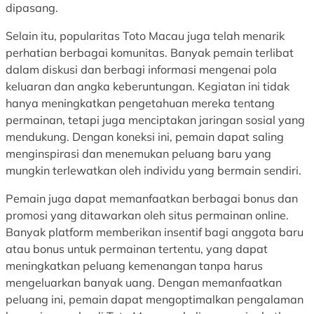
dipasang.
Selain itu, popularitas Toto Macau juga telah menarik
perhatian berbagai komunitas. Banyak pemain terlibat
dalam diskusi dan berbagi informasi mengenai pola
keluaran dan angka keberuntungan. Kegiatan ini tidak
hanya meningkatkan pengetahuan mereka tentang
permainan, tetapi juga menciptakan jaringan sosial yang
mendukung. Dengan koneksi ini, pemain dapat saling
menginspirasi dan menemukan peluang baru yang
mungkin terlewatkan oleh individu yang bermain sendiri.
Pemain juga dapat memanfaatkan berbagai bonus dan
promosi yang ditawarkan oleh situs permainan online.
Banyak platform memberikan insentif bagi anggota baru
atau bonus untuk permainan tertentu, yang dapat
meningkatkan peluang kemenangan tanpa harus
mengeluarkan banyak uang. Dengan memanfaatkan
peluang ini, pemain dapat mengoptimalkan pengalaman