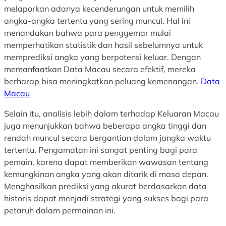
melaporkan adanya kecenderungan untuk memilih
angka-angka tertentu yang sering muncul. Hal ini
menandakan bahwa para penggemar mulai
memperhatikan statistik dan hasil sebelumnya untuk
memprediksi angka yang berpotensi keluar. Dengan
memanfaatkan Data Macau secara efektif, mereka
berharap bisa meningkatkan peluang kemenangan.
Data
Macau
Selain itu, analisis lebih dalam terhadap Keluaran Macau
juga menunjukkan bahwa beberapa angka tinggi dan
rendah muncul secara bergantian dalam jangka waktu
tertentu. Pengamatan ini sangat penting bagi para
pemain, karena dapat memberikan wawasan tentang
kemungkinan angka yang akan ditarik di masa depan.
Menghasilkan prediksi yang akurat berdasarkan data
historis dapat menjadi strategi yang sukses bagi para
petaruh dalam permainan ini.