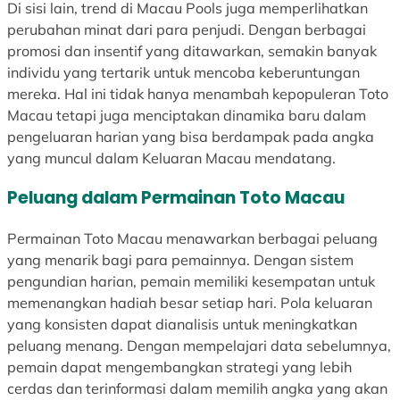
Di sisi lain, trend di Macau Pools juga memperlihatkan
perubahan minat dari para penjudi. Dengan berbagai
promosi dan insentif yang ditawarkan, semakin banyak
individu yang tertarik untuk mencoba keberuntungan
mereka. Hal ini tidak hanya menambah kepopuleran Toto
Macau tetapi juga menciptakan dinamika baru dalam
pengeluaran harian yang bisa berdampak pada angka
yang muncul dalam Keluaran Macau mendatang.
Peluang dalam Permainan Toto Macau
Permainan Toto Macau menawarkan berbagai peluang
yang menarik bagi para pemainnya. Dengan sistem
pengundian harian, pemain memiliki kesempatan untuk
memenangkan hadiah besar setiap hari. Pola keluaran
yang konsisten dapat dianalisis untuk meningkatkan
peluang menang. Dengan mempelajari data sebelumnya,
pemain dapat mengembangkan strategi yang lebih
cerdas dan terinformasi dalam memilih angka yang akan