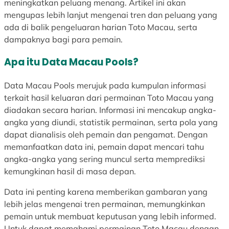
meningkatkan peluang menang. Artikel ini akan
mengupas lebih lanjut mengenai tren dan peluang yang
ada di balik pengeluaran harian Toto Macau, serta
dampaknya bagi para pemain.
Apa itu Data Macau Pools?
Data Macau Pools merujuk pada kumpulan informasi
terkait hasil keluaran dari permainan Toto Macau yang
diadakan secara harian. Informasi ini mencakup angka-
angka yang diundi, statistik permainan, serta pola yang
dapat dianalisis oleh pemain dan pengamat. Dengan
memanfaatkan data ini, pemain dapat mencari tahu
angka-angka yang sering muncul serta memprediksi
kemungkinan hasil di masa depan.
Data ini penting karena memberikan gambaran yang
lebih jelas mengenai tren permainan, memungkinkan
pemain untuk membuat keputusan yang lebih informed.
Untuk dapat memahami permainan Toto Macau dengan