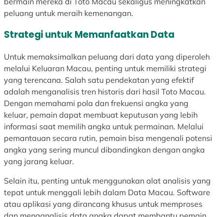
bermain mereka di Toto Macau sekaligus meningkatkan
peluang untuk meraih kemenangan.
Strategi untuk Memanfaatkan Data
Untuk memaksimalkan peluang dari data yang diperoleh
melalui Keluaran Macau, penting untuk memiliki strategi
yang terencana. Salah satu pendekatan yang efektif
adalah menganalisis tren historis dari hasil Toto Macau.
Dengan memahami pola dan frekuensi angka yang
keluar, pemain dapat membuat keputusan yang lebih
informasi saat memilih angka untuk permainan. Melalui
pemantauan secara rutin, pemain bisa mengenali potensi
angka yang sering muncul dibandingkan dengan angka
yang jarang keluar.
Selain itu, penting untuk menggunakan alat analisis yang
tepat untuk menggali lebih dalam Data Macau. Software
atau aplikasi yang dirancang khusus untuk memproses
dan menganalisis data angka dapat membantu pemain