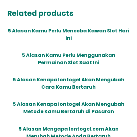
Related products
5 Alasan Kamu Perlu Mencoba Kawan Slot Hari
Ini
5 Alasan Kamu Perlu Menggunakan
Permainan Slot Saat Ini
5 Alasan Kenapa Iontogel Akan Mengubah
Cara Kamu Bertaruh
5 Alasan Kenapa Iontogel Akan Mengubah
Metode Kamu Bertaruh di Pasaran
5 Alasan Mengapa Iontogel.com Akan
Merubah Metode Anda Bertaruh