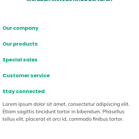
Our company
Our products
Special sales
Customer service
Stay connected
Lorem ipsum dolor sit amet, consectetur adipiscing elit.
Etiam sagittis tincidunt tortor in bibendum. Phasellus
tellus elit, placerat et orci id, commodo finibus tortor.