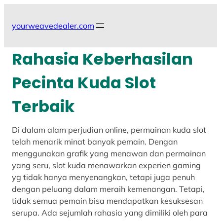
Skip
to
yourweavedealer.com
content
Rahasia Keberhasilan
Pecinta Kuda Slot
Terbaik
Di dalam alam perjudian online, permainan kuda slot
telah menarik minat banyak pemain. Dengan
menggunakan grafik yang menawan dan permainan
yang seru, slot kuda menawarkan experien gaming
yg tidak hanya menyenangkan, tetapi juga penuh
dengan peluang dalam meraih kemenangan. Tetapi,
tidak semua pemain bisa mendapatkan kesuksesan
serupa. Ada sejumlah rahasia yang dimiliki oleh para