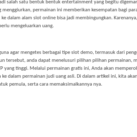
di salah satu bentuk bentuk entertainment yang begitu digemar
ng menggiurkan, permainan ini memberikan kesempatan bagi pa
ke dalam alam slot online bisa jadi membingungkan. Karenanya, 
perlu mengeluarkan uang.
a agar mengetes berbagai tipe slot demo, termasuk dari peng
un tersebut, anda dapat menelusuri pilihan pilihan permainan, m
TP yang tinggi. Melalui permainan gratis ini, Anda akan memper
 ke dalam permainan judi uang asli. Di dalam artikel ini, kita a
ntuk pemula, serta cara memaksimalkannya nya.