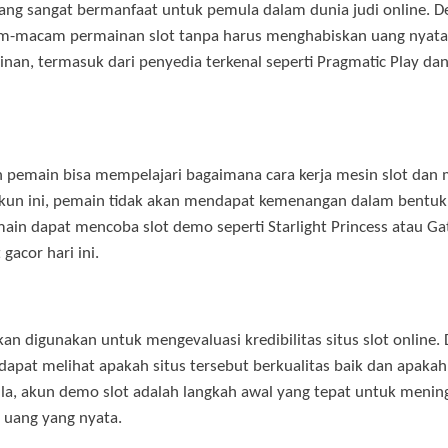
 yang sangat bermanfaat untuk pemula dalam dunia judi online.
-macam permainan slot tanpa harus menghabiskan uang nyata
an, termasuk dari penyedia terkenal seperti Pragmatic Play dan P
h pemain bisa mempelajari bagaimana cara kerja mesin slot dan
akun ini, pemain tidak akan mendapat kemenangan dalam bentuk f
main dapat mencoba slot demo seperti Starlight Princess atau 
gacor hari ini.
kan digunakan untuk mengevaluasi kredibilitas situs slot online.
apat melihat apakah situs tersebut berkualitas baik dan apa
, akun demo slot adalah langkah awal yang tepat untuk mening
n uang yang nyata.