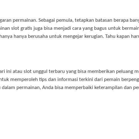
aran permainan. Sebagai pemula, tetapkan batasan berapa bany
inan slot gratis juga bisa menjadi cara yang bagus untuk bermai
hanya hanya berusaha untuk mengejar kerugian. Tahu kapan haru
 hari ini atau slot unggul terbaru yang bisa memberikan peluang
untuk memperoleh tips dan informasi terkini dari pemain berpeng
 dalam permainan, Anda bisa memperbaiki keterampilan dan p