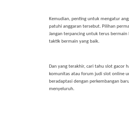
Kemudian, penting untuk mengatur angg
patuhi anggaran tersebut. Pilihan perma
Jangan terpancing untuk terus bermain 
taktik bermain yang baik.
Dan yang terakhir, cari tahu slot gacor
komunitas atau forum judi slot online 
beradaptasi dengan perkembangan baru
menyeluruh.