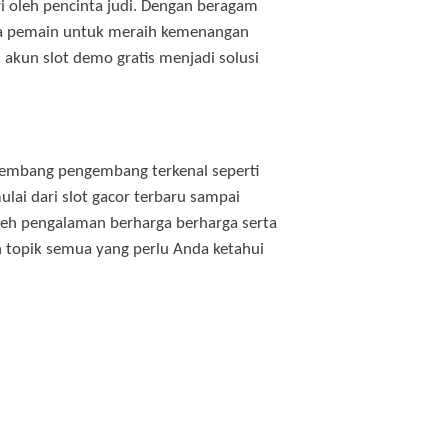
i oleh pencinta judi. Dengan beragam
ra pemain untuk meraih kemenangan
akun slot demo gratis menjadi solusi
embang pengembang terkenal seperti
ulai dari slot gacor terbaru sampai
oleh pengalaman berharga berharga serta
kan topik semua yang perlu Anda ketahui