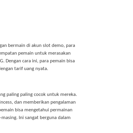
gan bermain di akun slot demo, para
kesempatan pemain untuk merasakan
G. Dengan cara ini, para pemain bisa
ngan tarif uang nyata.
ng paling paling cocok untuk mereka.
 Princess, dan memberikan pengalaman
 pemain bisa mengetahui permainan
masing. Ini sangat berguna dalam