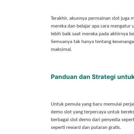
Terakhir, akunnya permainan slot jug
mereka dan belajar apa cara mengatur 
lebih baik saat mereka pada akhirnya 
Semuanya tak hanya tentang kesenanga
maksimal.
Panduan dan Strategi untuk
Untuk pemula yang baru memulai perjala
demo slot yang terpercaya untuk berek
berbagai slot demo dari penyedia sepert
seperti reward dan putaran gratis.