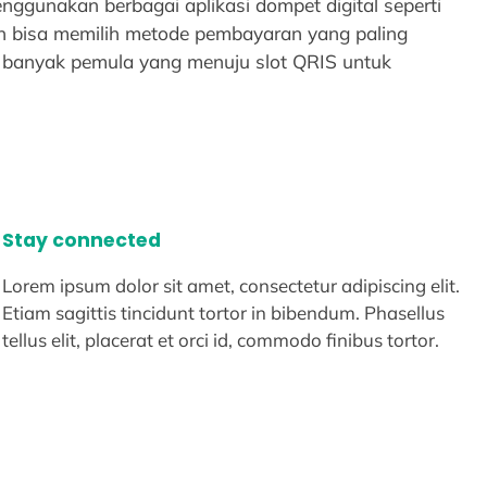
ggunakan berbagai aplikasi dompet digital seperti
in bisa memilih metode pembayaran yang paling
n banyak pemula yang menuju slot QRIS untuk
Stay connected
Lorem ipsum dolor sit amet, consectetur adipiscing elit.
Etiam sagittis tincidunt tortor in bibendum. Phasellus
tellus elit, placerat et orci id, commodo finibus tortor.