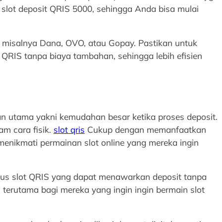
 slot deposit QRIS 5000, sehingga Anda bisa mulai
a, misalnya Dana, OVO, atau Gopay. Pastikan untuk
 QRIS tanpa biaya tambahan, sehingga lebih efisien
n utama yakni kemudahan besar ketika proses deposit.
m cara fisik.
slot qris
Cukup dengan memanfaatkan
 menikmati permainan slot online yang mereka ingin
situs slot QRIS yang dapat menawarkan deposit tanpa
 terutama bagi mereka yang ingin ingin bermain slot