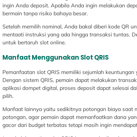
ingin Anda deposit. Apabila Anda ingin melakukan depo
bermain tanpa risiko bahaya besar.
Setelah memilih nominal, Anda bakal diberi kode QR un
mentaati instruksi yang ada hingga transaksi tuntas. 
untuk bertaruh slot online.
Manfaat Menggunakan Slot QRIS
Pemanfaatan slot QRIS memiliki sejumlah keuntungan 
Dengan sistem QRIS, pemain dapat melakukan transaks
aplikasi dompet digital, proses deposit dapat selesai
pilih.
Manfaat lainnya yaitu sedikitnya potongan biaya saat
potongan, agar pemain dapat memanfaatkan dana yang te
gacor dari budget terbatas tetapi masih ingin menda