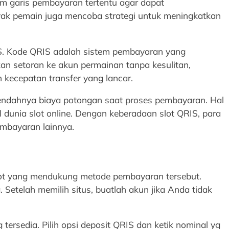
m garis pembayaran tertentu agar dapat
yak pemain juga mencoba strategi untuk meningkatkan
S. Kode QRIS adalah sistem pembayaran yang
an setoran ke akun permainan tanpa kesulitan,
 kecepatan transfer yang lancar.
endahnya biaya potongan saat proses pembayaran. Hal
dunia slot online. Dengan keberadaan slot QRIS, para
mbayaran lainnya.
slot yang mendukung metode pembayaran tersebut.
Setelah memilih situs, buatlah akun jika Anda tidak
ersedia. Pilih opsi deposit QRIS dan ketik nominal yg