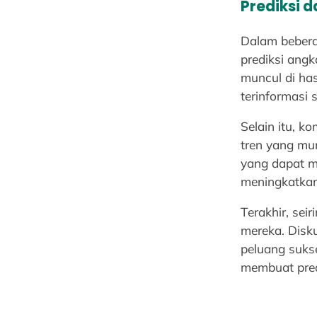
S
i
r
Prediksi d
i
n
d
t
o
a
Dalam bebera
u
Q
n
prediksi ang
s
Q
D
muncul di has
P
d
o
terinformasi
K
i
m
Selain itu, 
V
S
i
tren yang mun
i
n
yang dapat m
t
o
meningkatka
u
Q
s
Q
Terakhir, sei
P
d
mereka. Disku
K
i
peluang sukse
V
S
membuat predi
i
t
u