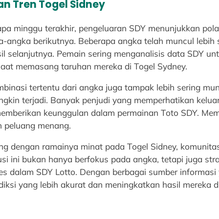
an Tren Togel Sidney
pa minggu terakhir, pengeluaran SDY menunjukkan pola
ka-angka berikutnya. Beberapa angka telah muncul lebih
il selanjutnya. Pemain sering menganalisis data SDY un
 saat memasang taruhan mereka di Togel Sydney.
kombinasi tertentu dari angka juga tampak lebih sering
gkin terjadi. Banyak penjudi yang memperhatikan keluar
emberikan keunggulan dalam permainan Toto SDY. Mema
n peluang menang.
ring dengan ramainya minat pada Togel Sidney, komunitas
si ini bukan hanya berfokus pada angka, tetapi juga s
s dalam SDY Lotto. Dengan berbagai sumber informasi y
ksi yang lebih akurat dan meningkatkan hasil mereka di