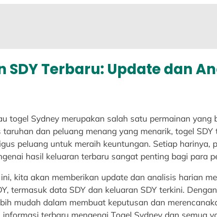
 SDY Terbaru: Update dan Ana
au togel Sydney merupakan salah satu permainan yang b
is taruhan dan peluang menang yang menarik, togel SDY 
ligus peluang untuk meraih keuntungan. Setiap harinya,
genai hasil keluaran terbaru sangat penting bagi para p
l ini, kita akan memberikan update dan analisis harian
DY, termasuk data SDY dan keluaran SDY terkini. Dengan
lebih mudah dalam membuat keputusan dan merencanakan 
informasi terbaru mengenai Togel Sydney dan semua ya