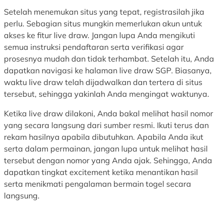
Setelah menemukan situs yang tepat, registrasilah jika
perlu. Sebagian situs mungkin memerlukan akun untuk
akses ke fitur live draw. Jangan lupa Anda mengikuti
semua instruksi pendaftaran serta verifikasi agar
prosesnya mudah dan tidak terhambat. Setelah itu, Anda
dapatkan navigasi ke halaman live draw SGP. Biasanya,
waktu live draw telah dijadwalkan dan tertera di situs
tersebut, sehingga yakinlah Anda mengingat waktunya.
Ketika live draw dilakoni, Anda bakal melihat hasil nomor
yang secara langsung dari sumber resmi. Ikuti terus dan
rekam hasilnya apabila dibutuhkan. Apabila Anda ikut
serta dalam permainan, jangan lupa untuk melihat hasil
tersebut dengan nomor yang Anda ajak. Sehingga, Anda
dapatkan tingkat excitement ketika menantikan hasil
serta menikmati pengalaman bermain togel secara
langsung.