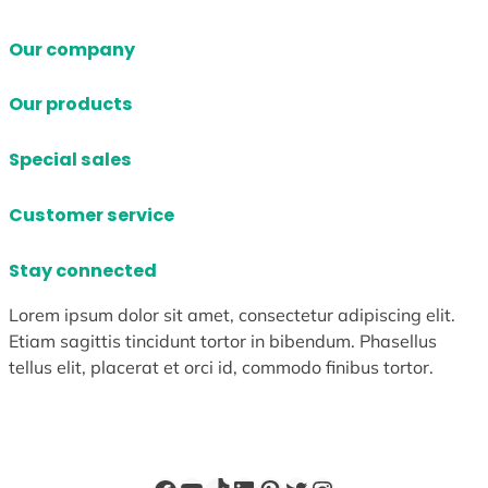
Our company
Our products
Special sales
Customer service
Stay connected
Lorem ipsum dolor sit amet, consectetur adipiscing elit.
Etiam sagittis tincidunt tortor in bibendum. Phasellus
tellus elit, placerat et orci id, commodo finibus tortor.