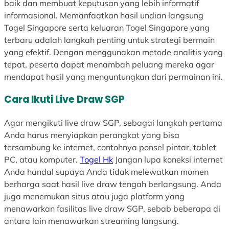
baik dan membuat keputusan yang lebih informatif
informasional. Memanfaatkan hasil undian langsung
Togel Singapore serta keluaran Togel Singapore yang
terbaru adalah langkah penting untuk strategi bermain
yang efektif. Dengan menggunakan metode analitis yang
tepat, peserta dapat menambah peluang mereka agar
mendapat hasil yang menguntungkan dari permainan ini.
Cara Ikuti Live Draw SGP
Agar mengikuti live draw SGP, sebagai langkah pertama
Anda harus menyiapkan perangkat yang bisa
tersambung ke internet, contohnya ponsel pintar, tablet
PC, atau komputer.
Togel Hk
Jangan lupa koneksi internet
Anda handal supaya Anda tidak melewatkan momen
berharga saat hasil live draw tengah berlangsung. Anda
juga menemukan situs atau juga platform yang
menawarkan fasilitas live draw SGP, sebab beberapa di
antara lain menawarkan streaming langsung.