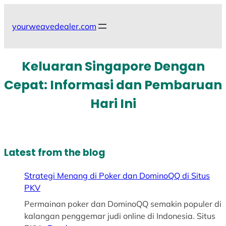
Skip
to
yourweavedealer.com
content
Keluaran Singapore Dengan
Cepat: Informasi dan Pembaruan
Hari Ini
Latest from the blog
Strategi Menang di Poker dan DominoQQ di Situs
PKV
Permainan poker dan DominoQQ semakin populer di
kalangan penggemar judi online di Indonesia. Situs