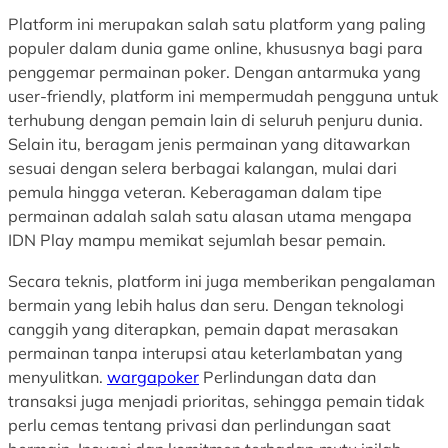
Platform ini merupakan salah satu platform yang paling
populer dalam dunia game online, khususnya bagi para
penggemar permainan poker. Dengan antarmuka yang
user-friendly, platform ini mempermudah pengguna untuk
terhubung dengan pemain lain di seluruh penjuru dunia.
Selain itu, beragam jenis permainan yang ditawarkan
sesuai dengan selera berbagai kalangan, mulai dari
pemula hingga veteran. Keberagaman dalam tipe
permainan adalah salah satu alasan utama mengapa
IDN Play mampu memikat sejumlah besar pemain.
Secara teknis, platform ini juga memberikan pengalaman
bermain yang lebih halus dan seru. Dengan teknologi
canggih yang diterapkan, pemain dapat merasakan
permainan tanpa interupsi atau keterlambatan yang
menyulitkan.
wargapoker
Perlindungan data dan
transaksi juga menjadi prioritas, sehingga pemain tidak
perlu cemas tentang privasi dan perlindungan saat