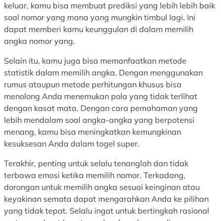
keluar, kamu bisa membuat prediksi yang lebih lebih baik
soal nomor yang mana yang mungkin timbul lagi. Ini
dapat memberi kamu keunggulan di dalam memilih
angka nomor yang.
Selain itu, kamu juga bisa memanfaatkan metode
statistik dalam memilih angka. Dengan menggunakan
rumus ataupun metode perhitungan khusus bisa
menolong Anda menemukan pola yang tidak terlihat
dengan kasat mata. Dengan cara pemahaman yang
lebih mendalam soal angka-angka yang berpotensi
menang, kamu bisa meningkatkan kemungkinan
kesuksesan Anda dalam togel super.
Terakhir, penting untuk selalu tenanglah dan tidak
terbawa emosi ketika memilih nomor. Terkadang,
dorongan untuk memilih angka sesuai keinginan atau
keyakinan semata dapat mengarahkan Anda ke pilihan
yang tidak tepat. Selalu ingat untuk bertingkah rasional