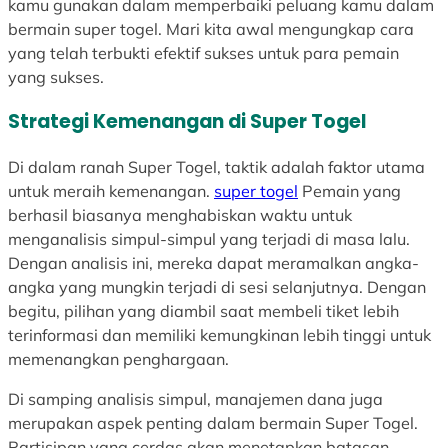
kamu gunakan dalam memperbaiki peluang kamu dalam
bermain super togel. Mari kita awal mengungkap cara
yang telah terbukti efektif sukses untuk para pemain
yang sukses.
Strategi Kemenangan di Super Togel
Di dalam ranah Super Togel, taktik adalah faktor utama
untuk meraih kemenangan.
super togel
Pemain yang
berhasil biasanya menghabiskan waktu untuk
menganalisis simpul-simpul yang terjadi di masa lalu.
Dengan analisis ini, mereka dapat meramalkan angka-
angka yang mungkin terjadi di sesi selanjutnya. Dengan
begitu, pilihan yang diambil saat membeli tiket lebih
terinformasi dan memiliki kemungkinan lebih tinggi untuk
memenangkan penghargaan.
Di samping analisis simpul, manajemen dana juga
merupakan aspek penting dalam bermain Super Togel.
Partisipan yang cerdas akan menetapkan batasan