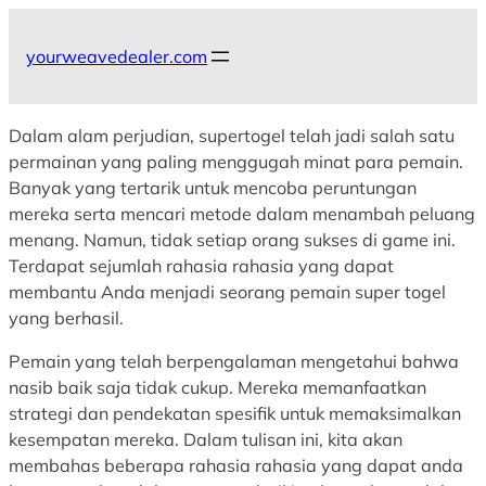
Skip
to
yourweavedealer.com
content
Dalam alam perjudian, supertogel telah jadi salah satu
permainan yang paling menggugah minat para pemain.
Banyak yang tertarik untuk mencoba peruntungan
mereka serta mencari metode dalam menambah peluang
menang. Namun, tidak setiap orang sukses di game ini.
Terdapat sejumlah rahasia rahasia yang dapat
membantu Anda menjadi seorang pemain super togel
yang berhasil.
Pemain yang telah berpengalaman mengetahui bahwa
nasib baik saja tidak cukup. Mereka memanfaatkan
strategi dan pendekatan spesifik untuk memaksimalkan
kesempatan mereka. Dalam tulisan ini, kita akan
membahas beberapa rahasia rahasia yang dapat anda