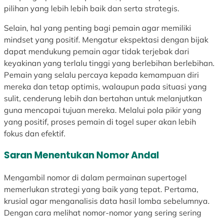
pilihan yang lebih lebih baik dan serta strategis.
Selain, hal yang penting bagi pemain agar memiliki
mindset yang positif. Mengatur ekspektasi dengan bijak
dapat mendukung pemain agar tidak terjebak dari
keyakinan yang terlalu tinggi yang berlebihan berlebihan.
Pemain yang selalu percaya kepada kemampuan diri
mereka dan tetap optimis, walaupun pada situasi yang
sulit, cenderung lebih dan bertahan untuk melanjutkan
guna mencapai tujuan mereka. Melalui pola pikir yang
yang positif, proses pemain di togel super akan lebih
fokus dan efektif.
Saran Menentukan Nomor Andal
Mengambil nomor di dalam permainan supertogel
memerlukan strategi yang baik yang tepat. Pertama,
krusial agar menganalisis data hasil lomba sebelumnya.
Dengan cara melihat nomor-nomor yang sering sering