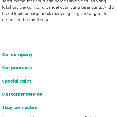
serta membuat keputusan berdasarkan analisa yang
lakukan. Dengan cara pendekatan yang terencana, Anda
bakal lebih bersiap untuk menyongsong tantangan di
dalam lomba togel super.
Our company
Our products
Special sales
Customer service
Stay connected