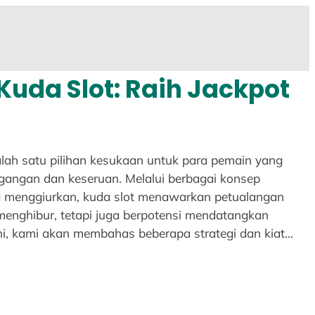
 Kuda Slot: Raih Jackpot
alah satu pilihan kesukaan untuk para pemain yang
egangan dan keseruan. Melalui berbagai konsep
g menggiurkan, kuda slot menawarkan petualangan
enghibur, tetapi juga berpotensi mendatangkan
ini, kami akan membahas beberapa strategi dan kiat…