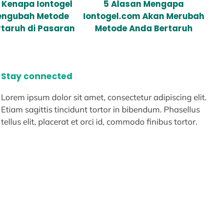
 Kenapa Iontogel
5 Alasan Mengapa
engubah Metode
Iontogel.com Akan Merubah
taruh di Pasaran
Metode Anda Bertaruh
Stay connected
Lorem ipsum dolor sit amet, consectetur adipiscing elit.
Etiam sagittis tincidunt tortor in bibendum. Phasellus
tellus elit, placerat et orci id, commodo finibus tortor.