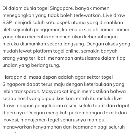
Di dalam dunia togel Singapore, banyak momen
menegangkan yang tidak boleh terlewatkan. Live draw
SGP menjadi salah satu aspek utama yang dinantikan
oleh sejumlah penggemar, karena di sinilah nomor-nomor
yang akan menentukan menentukan keberuntungan
mereka diumumkan secara langsung. Dengan akses yang
mudah lewat platform togel online, semakin banyak
orang yang terlibat, menambah antusiasme dalam tiap
undian yang berlangsung.
Harapan di masa depan adalah agar sektor togel
Singapore dapat terus maju dengan keterbukaan yang
lebih transparan. Masyarakat ingin memastikan bahwa
setiap hasil yang dipublikasikan, entah itu melalui live
draw maupun pengeluaran resmi, selalu tepat dan dapat
dipercaya. Dengan mengikuti perkembangan teknik dan
inovasi, manajemen togel seharusnya mampu
menawarkan kenyamanan dan keamanan bagi seluruh