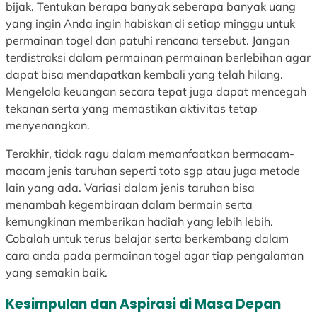
bijak. Tentukan berapa banyak seberapa banyak uang
yang ingin Anda ingin habiskan di setiap minggu untuk
permainan togel dan patuhi rencana tersebut. Jangan
terdistraksi dalam permainan permainan berlebihan agar
dapat bisa mendapatkan kembali yang telah hilang.
Mengelola keuangan secara tepat juga dapat mencegah
tekanan serta yang memastikan aktivitas tetap
menyenangkan.
Terakhir, tidak ragu dalam memanfaatkan bermacam-
macam jenis taruhan seperti toto sgp atau juga metode
lain yang ada. Variasi dalam jenis taruhan bisa
menambah kegembiraan dalam bermain serta
kemungkinan memberikan hadiah yang lebih lebih.
Cobalah untuk terus belajar serta berkembang dalam
cara anda pada permainan togel agar tiap pengalaman
yang semakin baik.
Kesimpulan dan Aspirasi di Masa Depan