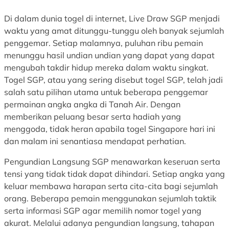
Di dalam dunia togel di internet, Live Draw SGP menjadi
waktu yang amat ditunggu-tunggu oleh banyak sejumlah
penggemar. Setiap malamnya, puluhan ribu pemain
menunggu hasil undian undian yang dapat yang dapat
mengubah takdir hidup mereka dalam waktu singkat.
Togel SGP, atau yang sering disebut togel SGP, telah jadi
salah satu pilihan utama untuk beberapa penggemar
permainan angka angka di Tanah Air. Dengan
memberikan peluang besar serta hadiah yang
menggoda, tidak heran apabila togel Singapore hari ini
dan malam ini senantiasa mendapat perhatian.
Pengundian Langsung SGP menawarkan keseruan serta
tensi yang tidak tidak dapat dihindari. Setiap angka yang
keluar membawa harapan serta cita-cita bagi sejumlah
orang. Beberapa pemain menggunakan sejumlah taktik
serta informasi SGP agar memilih nomor togel yang
akurat. Melalui adanya pengundian langsung, tahapan