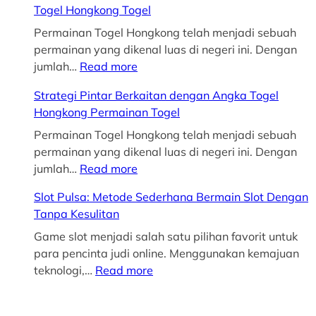
Togel Hongkong Togel
Permainan Togel Hongkong telah menjadi sebuah
permainan yang dikenal luas di negeri ini. Dengan
:
jumlah…
Read more
P
Strategi Pintar Berkaitan dengan Angka Togel
e
Hongkong Permainan Togel
n
d
Permainan Togel Hongkong telah menjadi sebuah
e
permainan yang dikenal luas di negeri ini. Dengan
k
:
jumlah…
Read more
a
S
Slot Pulsa: Metode Sederhana Bermain Slot Dengan
t
t
Tanpa Kesulitan
a
r
n
a
Game slot menjadi salah satu pilihan favorit untuk
P
t
para pencinta judi online. Menggunakan kemajuan
i
e
:
teknologi,…
Read more
n
g
S
t
i
l