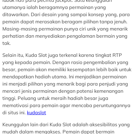
utamanya ialah beragamnya permainan yang
ditawarkan. Dari desain yang sampai konsep yang, para
pemain dapat merasakan beragam pilihan tanpa jenuh.
Masing-masing permainan punya ciri unik yang menarik
perhatian dan menyediakan pengalaman bermain yang
tak.
Selain itu, Kuda Slot juga terkenal karena tingkat RTP
yang kepada pemain. Dengan rasio pengembalian yang
besar, pemain akan memiliki kesempatan lebih baik untuk
mendapatkan hadiah utama. Ini menjadikan permainan
ini menjadi pilihan yang menarik bagi para penjudi yang
mencari jenis permainan dengan potensi kemenangan
tinggi. Peluang untuk meraih hadiah besar juga
memotivasi para pemain agar mencoba peruntungannya
di situs ini.
kudaslot
Keunggulan lain dari Kuda Slot adalah aksesibilitas yang
mudah dalam mengakses. Pemain dapat bermain