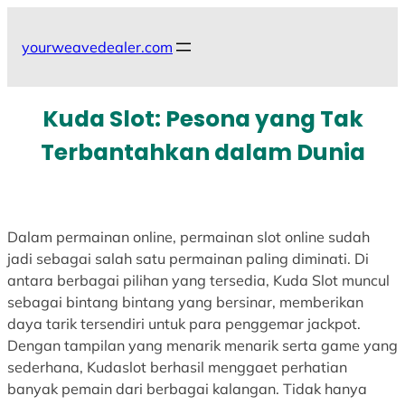
Skip
to
yourweavedealer.com
content
Kuda Slot: Pesona yang Tak
Terbantahkan dalam Dunia
Dalam permainan online, permainan slot online sudah
jadi sebagai salah satu permainan paling diminati. Di
antara berbagai pilihan yang tersedia, Kuda Slot muncul
sebagai bintang bintang yang bersinar, memberikan
daya tarik tersendiri untuk para penggemar jackpot.
Dengan tampilan yang menarik menarik serta game yang
sederhana, Kudaslot berhasil menggaet perhatian
banyak pemain dari berbagai kalangan. Tidak hanya