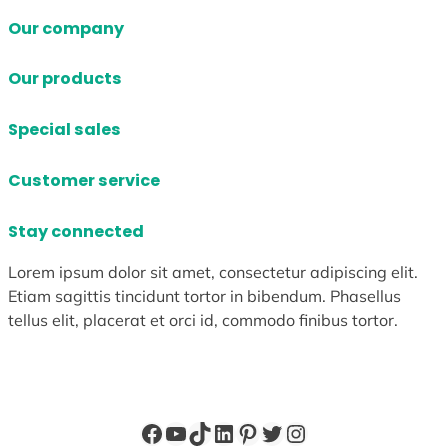
a
P
o
Our company
r
i
t
B
n
P
Our products
e
t
u
r
a
l
d
r
s
Special sales
a
B
a
s
e
:
Customer service
a
r
M
r
k
e
Stay connected
k
a
t
a
i
o
Lorem ipsum dolor sit amet, consectetur adipiscing elit.
n
t
d
Etiam sagittis tincidunt tortor in bibendum. Phasellus
p
a
e
tellus elit, placerat et orci id, commodo finibus tortor.
a
n
S
d
d
e
a
e
d
K
n
e
Facebook
YouTube
TikTok
LinkedIn
Pinterest
Twitter
Instagram
e
g
r