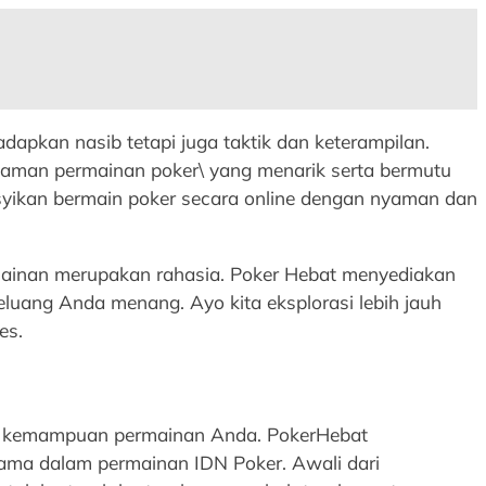
dapkan nasib tetapi juga taktik dan keterampilan.
alaman permainan poker\ yang menarik serta bermutu
syikan bermain poker secara online dengan nyaman dan
rmainan merupakan rahasia. Poker Hebat menyediakan
eluang Anda menang. Ayo kita eksplorasi lebih jauh
es.
an kemampuan permainan Anda. PokerHebat
tama dalam permainan IDN Poker. Awali dari