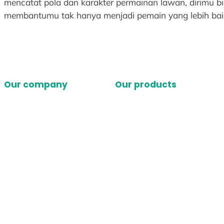
mencatat pola dan karakter permainan lawan, dirimu 
membantumu tak hanya menjadi pemain yang lebih baik
Our company
Our products