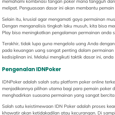
memahami kombinasi tangan poker mana tangguh dan r
melipat. Penguasaan dasar ini akan membantu pemain me
Selain itu, krusial agar mengamati gaya permainan mu
Dengan menganalisis tingkah laku musuh, kita bisa 
Play bisa meningkatkan pengalaman permainan anda sa
Terakhir, tidak lupa guna mengelola uang Anda dengan 
pada keuangan uang sangat penting dalam permainan
kedisiplinan ini. Melalui mengikuti taktik dasar ini, 
Pengenalan IDNPoker
IDNPoker adalah salah satu platform poker online terk
menjadikannya pilihan utama bagi para pemain poker d
menghadirkan suasana permainan yang sangat bercita r
Salah satu keistimewaan IDN Poker adalah proses ke
khawatir akan ketidakadilan atau kecurangan. Di sam