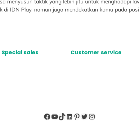
bisa menyusun taktik yang lebih jitu untuk menghadapi
 di IDN Play, namun juga mendekatkan kamu pada posisi
Special sales
Customer service
Facebook
YouTube
TikTok
LinkedIn
Pinterest
Twitter
Instagram