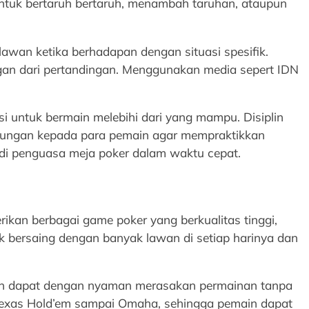
ntuk bertaruh bertaruh, menambah taruhan, ataupun
awan ketika berhadapan dengan situasi spesifik.
an dari pertandingan. Menggunakan media sepert IDN
si untuk bermain melebihi dari yang mampu. Disiplin
kungan kepada para pemain agar mempraktikkan
jadi penguasa meja poker dalam waktu cepat.
ikan berbagai game poker yang berkualitas tinggi,
k bersaing dengan banyak lawan di setiap harinya dan
ain dapat dengan nyaman merasakan permainan tanpa
i Texas Hold’em sampai Omaha, sehingga pemain dapat