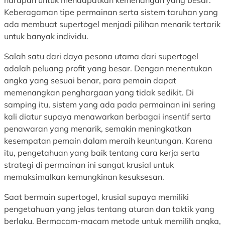
Keberagaman tipe permainan serta sistem taruhan yang
ada membuat supertogel menjadi pilihan menarik tertarik
untuk banyak individu.
Salah satu dari daya pesona utama dari supertogel
adalah peluang profit yang besar. Dengan menentukan
angka yang sesuai benar, para pemain dapat
memenangkan penghargaan yang tidak sedikit. Di
samping itu, sistem yang ada pada permainan ini sering
kali diatur supaya menawarkan berbagai insentif serta
penawaran yang menarik, semakin meningkatkan
kesempatan pemain dalam meraih keuntungan. Karena
itu, pengetahuan yang baik tentang cara kerja serta
strategi di permainan ini sangat krusial untuk
memaksimalkan kemungkinan kesuksesan.
Saat bermain supertogel, krusial supaya memiliki
pengetahuan yang jelas tentang aturan dan taktik yang
berlaku. Bermacam-macam metode untuk memilih angka,