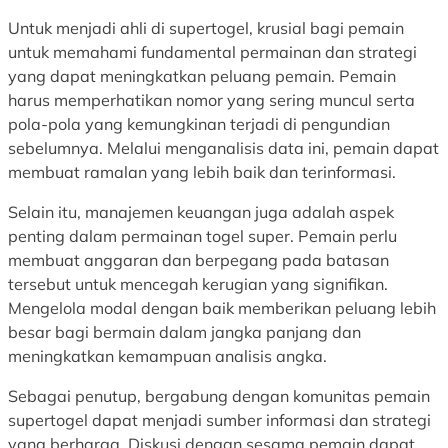
Untuk menjadi ahli di supertogel, krusial bagi pemain
untuk memahami fundamental permainan dan strategi
yang dapat meningkatkan peluang pemain. Pemain
harus memperhatikan nomor yang sering muncul serta
pola-pola yang kemungkinan terjadi di pengundian
sebelumnya. Melalui menganalisis data ini, pemain dapat
membuat ramalan yang lebih baik dan terinformasi.
Selain itu, manajemen keuangan juga adalah aspek
penting dalam permainan togel super. Pemain perlu
membuat anggaran dan berpegang pada batasan
tersebut untuk mencegah kerugian yang signifikan.
Mengelola modal dengan baik memberikan peluang lebih
besar bagi bermain dalam jangka panjang dan
meningkatkan kemampuan analisis angka.
Sebagai penutup, bergabung dengan komunitas pemain
supertogel dapat menjadi sumber informasi dan strategi
yang berharga. Diskusi dengan sesama pemain dapat