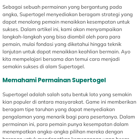
Sebagai sebuah permainan yang bergantung pada
angka, Supertogel menyediakan beragam strategi yang
dapat menolong pemain menaikkan kesempatan untuk
sukses. Dalam artikel ini, kami akan menyampaikan
langkah-langkah yang bisa diambil oleh para para
pemain, mulai fondasi yang diketahui hingga teknik
lanjutan untuk dapat menaikkan keahlian bermain. Ayo
kita mempelajari bersama dan temui cara menjadi
semakin sukses di alam Supertogel.
Memahami Permainan Supertogel
Supertogel adalah salah satu bentuk loto yang semakin
kian populer di antara masyarakat. Game ini memberikan
beragam tipe taruhan yang dapat menyediakan
pengalaman yang menarik bagi para pesertanya. Dalam
permainan ini, para pemain punya kesempatan dalam
menempatkan angka-angka pilihan mereka dengan
harapan untuk mendapatkan kemenangan yang besar.