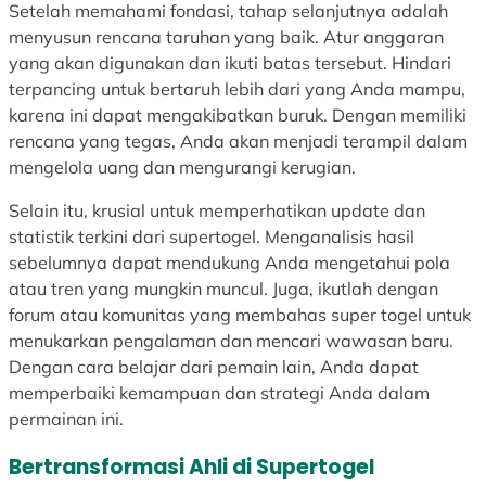
Setelah memahami fondasi, tahap selanjutnya adalah
menyusun rencana taruhan yang baik. Atur anggaran
yang akan digunakan dan ikuti batas tersebut. Hindari
terpancing untuk bertaruh lebih dari yang Anda mampu,
karena ini dapat mengakibatkan buruk. Dengan memiliki
rencana yang tegas, Anda akan menjadi terampil dalam
mengelola uang dan mengurangi kerugian.
Selain itu, krusial untuk memperhatikan update dan
statistik terkini dari supertogel. Menganalisis hasil
sebelumnya dapat mendukung Anda mengetahui pola
atau tren yang mungkin muncul. Juga, ikutlah dengan
forum atau komunitas yang membahas super togel untuk
menukarkan pengalaman dan mencari wawasan baru.
Dengan cara belajar dari pemain lain, Anda dapat
memperbaiki kemampuan dan strategi Anda dalam
permainan ini.
Bertransformasi Ahli di Supertogel